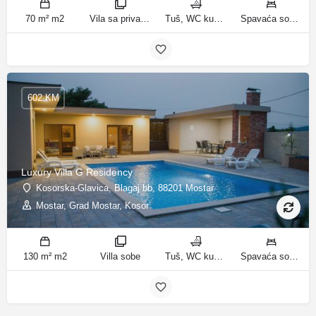
70 m² m2
Vila sa privatnim bazenom sobe
Tuš, WC kupatila
Spavaća soba 1: 3 odvojena kreveta | Spavaća soba 2: 3 kreveta za jednu osobu | Dnevni boravak: 1 kauč na razvlačenje ležaja
602 KM
Luxury Villa G Residency
Kosorska-Glavica, Blagaj bb, 88201 Mostar
Mostar, Grad Mostar, Kosor
130 m² m2
Villa sobe
Tuš, WC kupatila
Spavaća soba 1: 1 bračni krevet | Spavaća soba 2: 2 kreveta za jednu osobu | Spavaća soba 3: 1 bračni krevet | Spavaća soba 4: 2 kreveta za jednu osobu | Dnevni boravak: 1 kauč na razvlačenje ležaja