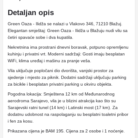
Detaljan opis
Green Oaza - Ilidža se nalazi u Vlakovo 346, 71210 Blažuj.
Elegantan smještaj: Green Oaza - Ilidža u Blažuju nudi vilu sa
četiri spavaće sobe i dva kupatila.
Nekretnina ima prostrani dnevni boravak, potpuno opremljenu
kuhinju i privatni vrt. Moderni sadržaji: Gosti imaju besplatan
WiFi, klima uređaj i mašinu za pranje veša.
Vila uključuje popločani dio dvorišta, vanjski prostor za
sjedenje i mjesto za piknik. Dodatni sadržaji uključuju parking
za bicikle i besplatan privatni parking u okviru objekta.
Pogodna lokacija: Smještena 12 km od Međunarodnog
aerodroma Sarajevo, vila je u blizini atrakcija kao što su
Sarajevski ratni tunel (14 km) i Latinski most (17 km). Za
dodatnu udobnost na raspolaganju su besplatni toaletni pribor
i fen za kosu.
Prikazana cijena je BAM 195. Cijena za 2 osobe i 1 noćenje.