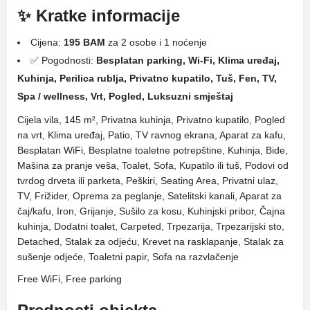
✨ Kratke informacije
Cijena:
195 BAM
za 2 osobe i 1 noćenje
✅ Pogodnosti:
Besplatan parking, Wi-Fi, Klima uređaj,
Kuhinja, Perilica rublja, Privatno kupatilo, Tuš, Fen, TV,
Spa / wellness, Vrt, Pogled, Luksuzni smještaj
Cijela vila, 145 m², Privatna kuhinja, Privatno kupatilo, Pogled
na vrt, Klima uređaj, Patio, TV ravnog ekrana, Aparat za kafu,
Besplatan WiFi, Besplatne toaletne potrepštine, Kuhinja, Bide,
Mašina za pranje veša, Toalet, Sofa, Kupatilo ili tuš, Podovi od
tvrdog drveta ili parketa, Peškiri, Seating Area, Privatni ulaz,
TV, Frižider, Oprema za peglanje, Satelitski kanali, Aparat za
čaj/kafu, Iron, Grijanje, Sušilo za kosu, Kuhinjski pribor, Čajna
kuhinja, Dodatni toalet, Carpeted, Trpezarija, Trpezarijski sto,
Detached, Stalak za odjeću, Krevet na rasklapanje, Stalak za
sušenje odjeće, Toaletni papir, Sofa na razvlačenje
Free WiFi, Free parking