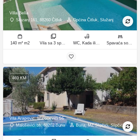
Villa Bella
Sluzanj 161, 88260 Čitluk
Općina Čitluk, Služanj
140 m² m2
Vila sa 3 spavaće sobe sobe
WC, Kada ili tuš kupatila
Spavaća soba 1: 1 bračni krevet | Spavaća soba 2: 2 kreveta za jednu osobu | Spavaća soba 3: 2 kreveta za jednu osobu | Dnevni boravak: 1 kauč na razvlačenje ležaja
469 KM
Vila Arapović, Maloševići 56
Maloševići bb, 88202 Buna
Buna, MZ Slipčići, Slipčići