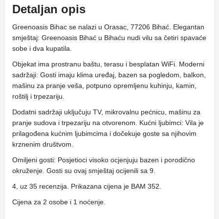
Detaljan opis
Greenoasis Bihac se nalazi u Orasac, 77206 Bihać. Elegantan
smještaj: Greenoasis Bihać u Bihaću nudi vilu sa četiri spavaće
sobe i dva kupatila.
Objekat ima prostranu baštu, terasu i besplatan WiFi. Moderni
sadržaji: Gosti imaju klima uređaj, bazen sa pogledom, balkon,
mašinu za pranje veša, potpuno opremljenu kuhinju, kamin,
roštilj i trpezariju.
Dodatni sadržaji uključuju TV, mikrovalnu pećnicu, mašinu za
pranje sudova i trpezariju na otvorenom. Kućni ljubimci: Vila je
prilagođena kućnim ljubimcima i dočekuje goste sa njihovim
krznenim društvom.
Omiljeni gosti: Posjetioci visoko ocjenjuju bazen i porodično
okruženje. Gosti su ovaj smještaj ocijenili sa 9.
4, uz 35 recenzija. Prikazana cijena je BAM 352.
Cijena za 2 osobe i 1 noćenje.