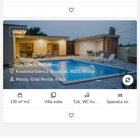
602 KM
Luxury Villa G Residency
Kosorska-Glavica, Blagaj bb, 88201 Mostar
Mostar, Grad Mostar, Kosor
130 m² m2
Villa sobe
Tuš, WC kupatila
Spavaća soba 1: 1 bračni krevet | Spavaća soba 2: 2 kreveta za jednu osobu | Spavaća soba 3: 1 bračni krevet | Spavaća soba 4: 2 kreveta za jednu osobu | Dnevni boravak: 1 kauč na razvlačenje ležaja