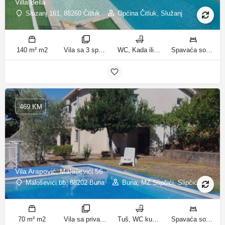
Villa Bella
Sluzanj 161, 88260 Čitluk
Općina Čitluk, Služanj
140 m² m2
Vila sa 3 spavaće sobe sobe
WC, Kada ili tuš kupatila
Spavaća soba 1: 1 bračni krevet | Spavaća soba 2: 2 kreveta za jednu osobu | Spavaća soba 3: 2 kreveta za jednu osobu | Dnevni boravak: 1 kauč na razvlačenje ležaja
469 KM
Vila Arapović, Maloševići 56
Maloševići bb, 88202 Buna
Buna, MZ Slipčići, Slipčići
70 m² m2
Vila sa privatnim bazenom sobe
Tuš, WC kupatila
Spavaća soba 1: 3 odvojena kreveta | Spavaća soba 2: 3 kreveta za jednu osobu | Dnevni boravak: 1 kauč na razvlačenje ležaja