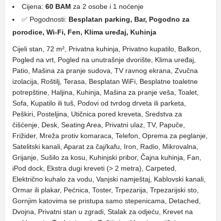
Cijena:
60 BAM
za 2 osobe i 1 noćenje
✅ Pogodnosti:
Besplatan parking, Bar, Pogodno za
porodice, Wi-Fi, Fen, Klima uređaj, Kuhinja
Cijeli stan, 72 m², Privatna kuhinja, Privatno kupatilo, Balkon,
Pogled na vrt, Pogled na unutrašnje dvorište, Klima uređaj,
Patio, Mašina za pranje sudova, TV ravnog ekrana, Zvučna
izolacija, Roštilj, Terasa, Besplatan WiFi, Besplatne toaletne
potrepštine, Haljina, Kuhinja, Mašina za pranje veša, Toalet,
Sofa, Kupatilo ili tuš, Podovi od tvrdog drveta ili parketa,
Peškiri, Posteljina, Utičnica pored kreveta, Sredstva za
čišćenje, Desk, Seating Area, Privatni ulaz, TV, Papuče,
Frižider, Mreža protiv komaraca, Telefon, Oprema za peglanje,
Satelitski kanali, Aparat za čaj/kafu, Iron, Radio, Mikrovalna,
Grijanje, Sušilo za kosu, Kuhinjski pribor, Čajna kuhinja, Fan,
iPod dock, Ekstra dugi kreveti (> 2 metra), Carpeted,
Električno kuhalo za vodu, Vanjski namještaj, Kablovski kanali,
Ormar ili plakar, Pećnica, Toster, Trpezarija, Trpezarijski sto,
Gornjim katovima se pristupa samo stepenicama, Detached,
Dvojna, Privatni stan u zgradi, Stalak za odjeću, Krevet na