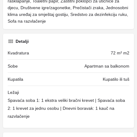
rasklapanje, Toaletni papir, Zaštitni poklopci za utičnice za
djecu, Društvene igre/zagonetke, Prečistači zraka, Jednosobni
klima uređaj za smještaj gostiju, Sredstvo za dezinfekciju ruku,
Sofa na razvlačenje
Detalji
Kvadratura
72 m² m2
Sobe
Apartman sa balkonom
Kupatila
Kupatilo ili tuš
Ležaji
Spavaća soba 1: 1 ekstra veliki bračni krevet | Spavaća soba
2: 1 krevet za jednu osobu | Dnevni boravak: 1 kauč na
razvlačenje