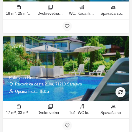
18 m², 25 m², 100 m², 15 m² m2
Dvokrevetna soba, Trokrevetna soba, Trosoban stan, Jednokrevetna soba sobe
WC, Kada ili tuš kupatila
Spavaća soba 1: 2 kreveta za jednu osobu | Dnevni boravak: 1 kauč na razvlačenje ležaja
372 KM
Rakovica Resort
Rakovicka cesta 210a, 71210 Sarajevo
Općina Ilidža, Ilidža
17 m², 33 m², 40 m², 50 m², 70 m², 80 m², 130 m² m2
Dvokrevetna soba, Jednosoban stan, Dvosoban stan, Comfort jednosobni apartman, Kuća sa 1 spavaćom sobom, Premium jednosobni apartman, Trosoban stan, Deluxe trosobni apartman, Superior dvosobni apartman sobe
Tuš, WC kupatila
Spavaća soba 1: 1 krevet za jednu osobu | Dnevni boravak: 1 kauč na razvlačenje | Spavaća soba 2: 1 bračni krevet | Spavaća soba 1: 2 kreveta za jednu osobu | Spavaća soba 1: 1 bračni krevet | Spavaća soba 2: 2 kreveta za jednu osobu | Spavaća soba 3: 2 kreveta za jednu osobu | Spavaća soba 2: 3 kreveta za jednu osobu | Spavaća soba 3: 3 kreveta za jednu osobu | Dnevni boravak: 2 kauča na razvlačenje ležaja