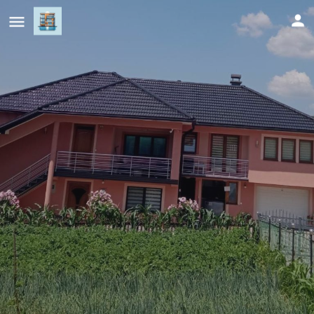
Guest House Ahmo Halilcevic
Cijena (po danu)
60
KM