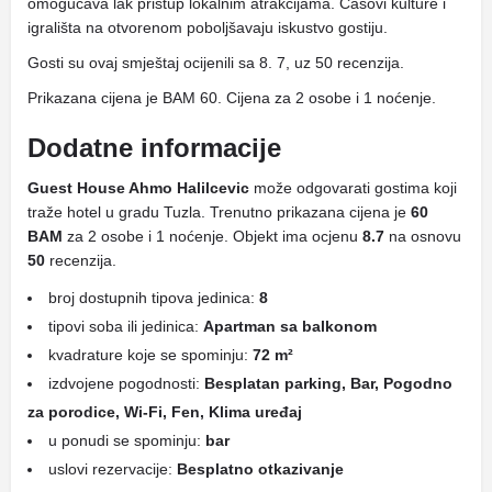
omogućava lak pristup lokalnim atrakcijama. Časovi kulture i
igrališta na otvorenom poboljšavaju iskustvo gostiju.
Gosti su ovaj smještaj ocijenili sa 8. 7, uz 50 recenzija.
Prikazana cijena je BAM 60. Cijena za 2 osobe i 1 noćenje.
Dodatne informacije
Guest House Ahmo Halilcevic
može odgovarati gostima koji
traže hotel u gradu Tuzla. Trenutno prikazana cijena je
60
BAM
za 2 osobe i 1 noćenje. Objekt ima ocjenu
8.7
na osnovu
50
recenzija.
broj dostupnih tipova jedinica:
8
tipovi soba ili jedinica:
Apartman sa balkonom
kvadrature koje se spominju:
72 m²
izdvojene pogodnosti:
Besplatan parking, Bar, Pogodno
za porodice, Wi-Fi, Fen, Klima uređaj
u ponudi se spominju:
bar
uslovi rezervacije:
Besplatno otkazivanje