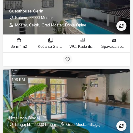
Guesthouse Gerin
Kočine, 88000 Mostar
Mostar, Čekrk, Grad Mostar, Donje Opine
85 m² m2
Kuća sa 2 spavaće sobe sobe
WC, Kada ili tuš kupatila
Spavaća soba 1: 1 francuski bračni krevet | Spavaća soba 2: 3 kreveta za jednu osobu | Dnevni boravak: 1 kauč na razvlačenje ležaja
196 KM
Hotel Ada Blagaj
Blagaj bb, 88000 Blagaj
Grad Mostar, Blagaj