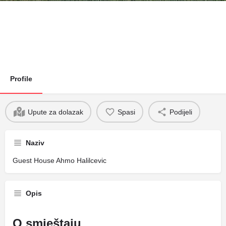
Profile
Upute za dolazak
Spasi
Podijeli
Naziv
Guest House Ahmo Halilcevic
Opis
O smještaju