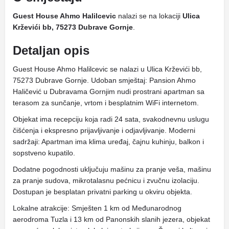
Guest House Ahmo Halilcevic
nalazi se na lokaciji
Ulica
Krževići bb, 75273 Dubrave Gornje
.
Detaljan opis
Guest House Ahmo Halilcevic se nalazi u Ulica Krževići bb,
75273 Dubrave Gornje. Udoban smještaj: Pansion Ahmo
Haličević u Dubravama Gornjim nudi prostrani apartman sa
terasom za sunčanje, vrtom i besplatnim WiFi internetom.
Objekat ima recepciju koja radi 24 sata, svakodnevnu uslugu
čišćenja i ekspresno prijavljivanje i odjavljivanje. Moderni
sadržaji: Apartman ima klima uređaj, čajnu kuhinju, balkon i
sopstveno kupatilo.
Dodatne pogodnosti uključuju mašinu za pranje veša, mašinu
za pranje sudova, mikrotalasnu pećnicu i zvučnu izolaciju.
Dostupan je besplatan privatni parking u okviru objekta.
Lokalne atrakcije: Smješten 1 km od Međunarodnog
aerodroma Tuzla i 13 km od Panonskih slanih jezera, objekat