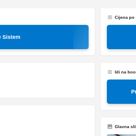
Cijena po
 Sistem
Idi na bo
P
Glavna sli