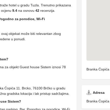
traže hotel u gradu Tuzla. Trenutno prikazana
a ocjenu
9.4
na osnovu
42
recenzija.
Pogodno za porodice, Wi-Fi
, ovaj objekat može biti relevantan zbog
avedene u ponudi.
stem?
na za objekt Guest house Sistem iznosi 78
Branka Ćopića 
nka Ćopića 11. Brcko, 76100 Brčko u gradu
Adresa
žna gradska lokacija i lak pristup sadržajima.
Branka Ćopića 
ouse Sistem?
an parking, Bar, Pogodno za porodice, Wi-Fi.