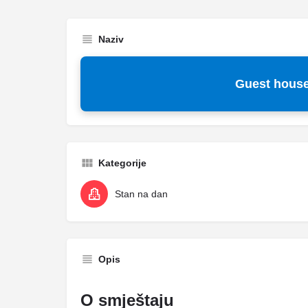
Naziv
Guest house
Kategorije
Stan na dan
Opis
O smještaju