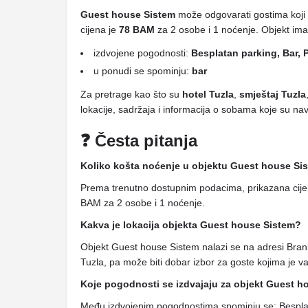
Guest house Sistem
može odgovarati gostima koji 
cijena je
78 BAM
za 2 osobe i 1 noćenje. Objekt im
izdvojene pogodnosti:
Besplatan parking, Bar, 
u ponudi se spominju:
bar
Za pretrage kao što su
hotel Tuzla
,
smještaj Tuzla
lokacije, sadržaja i informacija o sobama koje su n
❓ Česta pitanja
Koliko košta noćenje u objektu Guest house Si
Prema trenutno dostupnim podacima, prikazana cije
BAM za 2 osobe i 1 noćenje.
Kakva je lokacija objekta Guest house Sistem?
Objekt Guest house Sistem nalazi se na adresi Bra
Tuzla, pa može biti dobar izbor za goste kojima je va
Koje pogodnosti se izdvajaju za objekt Guest h
Među izdvojenim pogodnostima spominju se: Besplat