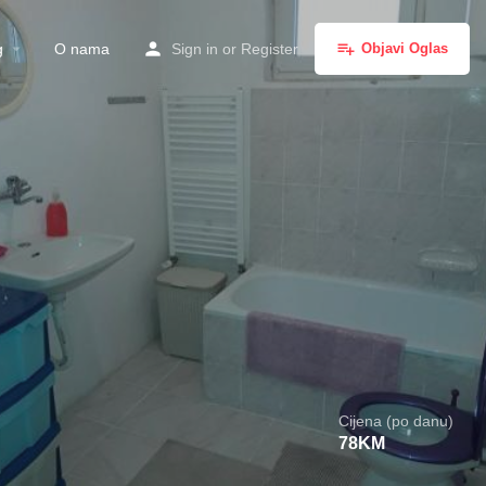
g
O nama
Sign in
or
Register
Objavi Oglas
Cijena (po danu)
78
KM