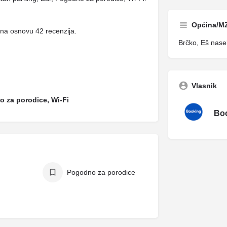
Općina/M
na osnovu 42 recenzija.
Brčko, Eš nasel
Vlasnik
o za porodice, Wi-Fi
Boo
Pogodno za porodice