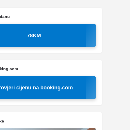
 danu
78KM
oking.com
rovjeri cijenu na booking.com
ka