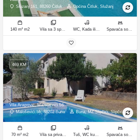
Sluzanj 161, 88260 Čitluk
Općina Čitluk, Služanj
140 m² m2
Vila sa 3 spavaće sobe sobe
WC, Kada ili tuš kupatila
Spavaća soba 1: 1 bračni krevet | Spavaća soba 2: 2 kreveta za jednu osobu | Spavaća soba 3: 2 kreveta za jednu osobu | Dnevni boravak: 1 kauč na razvlačenje ležaja
469 KM
Vila Arapović, Maloševići 56
Maloševići bb, 88202 Buna
Buna, MZ Slipčići, Slipčići
70 m² m2
Vila sa privatnim bazenom sobe
Tuš, WC kupatila
Spavaća soba 1: 3 odvojena kreveta | Spavaća soba 2: 3 kreveta za jednu osobu | Dnevni boravak: 1 kauč na razvlačenje ležaja