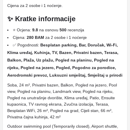
Cijena za 2 osobe i 1 noćenje.
✨ Kratke informacije
⭐ Ocjena:
9.8
na osnovu
500
recenzija
Cijena:
280 BAM
za 2 osobe i 1 noćenje
✅ Pogodnosti:
Besplatan parking, Bar, Doručak, Wi-Fi,
Klima uređaj, Kuhinja, TV, Bazen, Privatni bazen, Terasa,
Balkon, Plaža, Uz plažu, Pogled na planinu, Pogled na
rijeku, Pogled na jezero, Pogled, Pogodno za porodice,
Aerodromski prevoz, Luksuzni smještaj, Smještaj u prirodi
Soba, 24 m², Privatni bazen, Balkon, Pogled na jezero, Pool
view, Pogled na planinu, Landmark view, Pogled na rijeku,
Pogled na unutrašnje dvorište, Klima uređaj, Patio, Ensuite
kupaonica, TV ravnog ekrana, Zvučna izolacija, Terasa,
Besplatan WiFi, 26 m², Pogled na grad, Cijeli stan, 66 m²,
Privatna čajna kuhinja, 42 m²
Outdoor swimming pool (Temporarily closed), Airport shuttle,