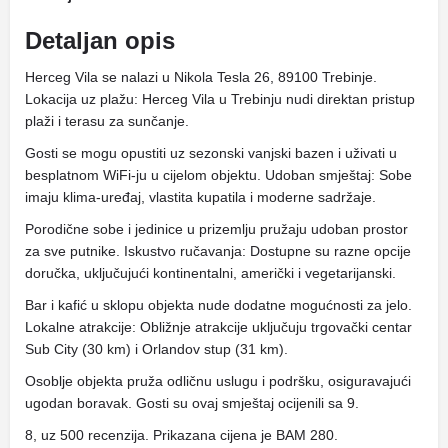
Detaljan opis
Herceg Vila se nalazi u Nikola Tesla 26, 89100 Trebinje.
Lokacija uz plažu: Herceg Vila u Trebinju nudi direktan pristup
plaži i terasu za sunčanje.
Gosti se mogu opustiti uz sezonski vanjski bazen i uživati ​​u
besplatnom WiFi-ju u cijelom objektu. Udoban smještaj: Sobe
imaju klima-uređaj, vlastita kupatila i moderne sadržaje.
Porodične sobe i jedinice u prizemlju pružaju udoban prostor
za sve putnike. Iskustvo ručavanja: Dostupne su razne opcije
doručka, uključujući kontinentalni, američki i vegetarijanski.
Bar i kafić u sklopu objekta nude dodatne mogućnosti za jelo.
Lokalne atrakcije: Obližnje atrakcije uključuju trgovački centar
Sub City (30 km) i Orlandov stup (31 km).
Osoblje objekta pruža odličnu uslugu i podršku, osiguravajući
ugodan boravak. Gosti su ovaj smještaj ocijenili sa 9.
8, uz 500 recenzija. Prikazana cijena je BAM 280.