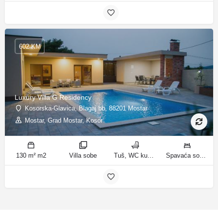
602 KM
Luxury Villa G Residency
Kosorska-Glavica, Blagaj bb, 88201 Mostar
Mostar, Grad Mostar, Kosor
130 m² m2
Villa sobe
Tuš, WC kupatila
Spavaća soba 1: 1 bračni krevet | Spavaća soba 2: 2 kreveta za jednu osobu | Spavaća soba 3: 1 bračni krevet | Spavaća soba 4: 2 kreveta za jednu osobu | Dnevni boravak: 1 kauč na razvlačenje ležaja