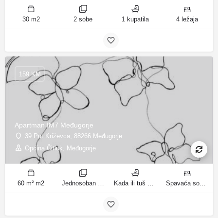
30 m2
2 sobe
1 kupatila
4 ležaja
159 KM
Apartman IM7 Međugorje
39 Put Križevca, 88266 Međugorje
Općina Čitluk, Međugorje
60 m² m2
Jednosoban stan sobe
Kada ili tuš kupatila
Spavaća soba 1: 1 francuski bračni krevet | Dnevni boravak: 1 kauč na razvlačenje ležaja