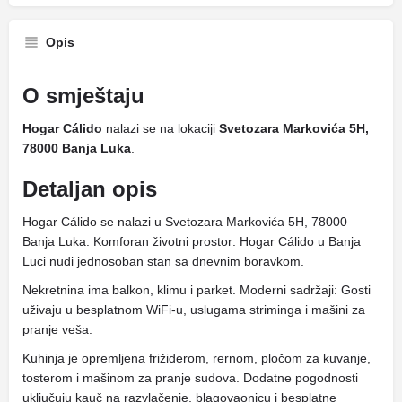
Opis
O smještaju
Hogar Cálido
nalazi se na lokaciji
Svetozara Markovića 5H,
78000 Banja Luka
.
Detaljan opis
Hogar Cálido se nalazi u Svetozara Markovića 5H, 78000
Banja Luka. Komforan životni prostor: Hogar Cálido u Banja
Luci nudi jednosoban stan sa dnevnim boravkom.
Nekretnina ima balkon, klimu i parket. Moderni sadržaji: Gosti
uživaju u besplatnom WiFi-u, uslugama striminga i mašini za
pranje veša.
Kuhinja je opremljena frižiderom, rernom, pločom za kuvanje,
tosterom i mašinom za pranje sudova. Dodatne pogodnosti
uključuju kauč na razvlačenje, blagovaonicu i besplatne