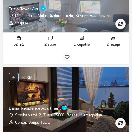
Tuzla Tower Apt.
Mehmedalije Maka Dizdara, Tuzla, Bosna i Hercegovina
Stupine
52 m2
2 sobe
1 kupatila
2 ležaja
80 KM
Banja Residence Apartment
Srpska varoš 2, Tuzla 75000, Bosna i Hercegovina
Centar, Banja, Tuzla