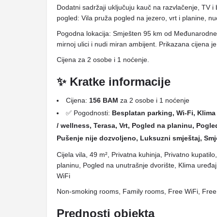
Dodatni sadržaji uključuju kauč na razvlačenje, TV i 
pogled: Vila pruža pogled na jezero, vrt i planine, nu
Pogodna lokacija: Smješten 95 km od Međunarodne z
mirnoj ulici i nudi miran ambijent. Prikazana cijena 
Cijena za 2 osobe i 1 noćenje.
✨ Kratke informacije
Cijena:
156 BAM
za 2 osobe i 1 noćenje
✅ Pogodnosti:
Besplatan parking, Wi-Fi, Klima 
/ wellness, Terasa, Vrt, Pogled na planinu, Pogl
Pušenje nije dozvoljeno, Luksuzni smještaj, Smje
Cijela vila, 49 m², Privatna kuhinja, Privatno kupatil
planinu, Pogled na unutrašnje dvorište, Klima uređa
WiFi
Non-smoking rooms, Family rooms, Free WiFi, Free
Prednosti objekta