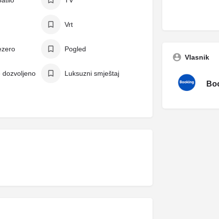
atilo
TV
Vrt
ezero
Pogled
Vlasnik
e dozvoljeno
Luksuzni smještaj
Boo