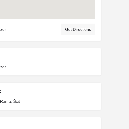
ozor
Get Directions
ozor
Z
Rama, Šćit