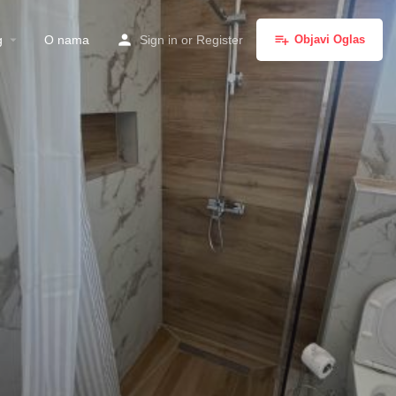
g
O nama
Sign in
or
Register
Objavi Oglas