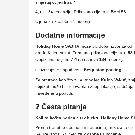
smještaj ocijenili sa 7.
4, uz 134 recenzija. Prikazana cijena je BAM 53.
Cijena za 2 osobe i 1 noćenje.
Dodatne informacije
Holiday Home SAJRA
može biti dobar izbor za odmor
grada Kulen Vakuf. Trenutno prikazana cijena je
53
Objekt ima ocjenu
7.4
na osnovu
134
recenzija.
izdvojene pogodnosti:
Besplatan parking
Za pretrage kao što su
vikendica Kulen Vakuf
,
smj
objekat može biti relevantan zbog lokacije, sadržaja
navedene u ponudi.
❓ Česta pitanja
Koliko košta noćenje u objektu Holiday Home 
Prema trenutno dostupnim podacima, prikazana cij
SAJRA iznosi 53 BAM za 2 osobe i 1 noćenje.