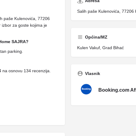
Adresa
Salih paše Kulenovića, 77206 
ih paše Kulenovića, 77206
 izbor za goste kojima je
Općina/MZ
y Home SAJRA?
Kulen Vakuf, Grad Bihać
tan parking.
 na osnovu 134 recenzija.
Vlasnik
Booking.com Affi