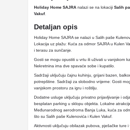
Holiday Home SAJRA
nalazi se na lokaciji
Salih p
Vakuf
.
Detaljan opis
Holiday Home SAJRA se nalazi u Salih paše Kulenov
Lokacija uz plažu: Kuća za odmor SAJRA u Kulen Vaku
i terasu za sunčanje.
Gosti se mogu opustiti u vrtu ili uživati ​​u vanjsko
Nekretnina ima dve spavaće sobe i kupatilo.
Sadržaji uključuju čajnu kuhinju, grijani bazen, balko
potrepštine. Sadržaji za slobodno vrijeme: Gosti mog
vanjskom prostoru za igru ​​i roštilju.
Dodatne usluge uključuju privatno prijavljivanje i odja
besplatan parking u sklopu objekta. Lokalne atrakc
Međunarodnog aerodroma Banja Luka, kuća za odmor 
što su Salih paše Kulenovića i Kulen Vakuf.
Aktivnosti uključuju obilazak pubova, pješačke ture i