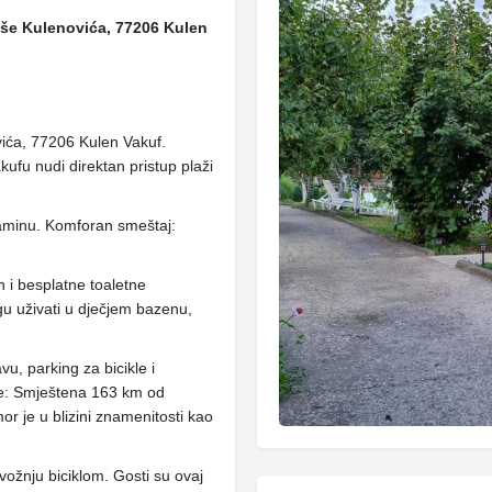
aše Kulenovića, 77206 Kulen
ića, 77206 Kulen Vakuf.
fu nudi direktan pristup plaži
m kaminu. Komforan smeštaj:
n i besplatne toaletne
u uživati ​​u dječjem bazenu,
vu, parking za bicikle i
ije: Smještena 163 km od
je u blizini znamenitosti kao
 vožnju biciklom. Gosti su ovaj