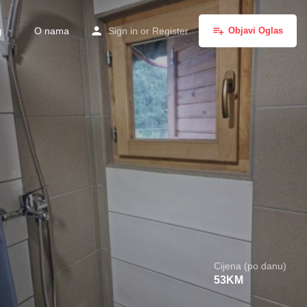
g
O nama
Sign in
or
Register
Objavi Oglas
Cijena (po danu)
53
KM