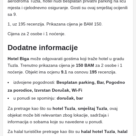
aerodroma Tuzla, hotel nudi besplatan privatni parking na licu
mjesta i cjelodnevno osiguranje. Gosti su ovaj smještaj ocijenili
sa 9.
1, uz 195 recenzija. Prikazana cijena je BAM 150.
Cijena za 2 osobe i 1 noćenje.
Dodatne informacije
Hotel Biga
može odgovarati gostima koji traže hotel u gradu
Tuzla. Trenutno prikazana cijena je
150 BAM
za 2 osobe i 1
noćenje. Objekt ima ocjenu
9.1
na osnovu
195
recenzija.
izdvojene pogodnosti:
Besplatan parking, Bar, Pogodno
za porodice, Izvrstan Doručak, Wi-Fi
u ponudi se spominju:
doručak, bar
Za pretrage kao što su
hotel Tuzla
,
smještaj Tuzla
, ovaj
objekat može biti relevantan zbog lokacije, sadržaja i
informacija o sobama koje su navedene u ponudi.
Za halal turističke pretrage kao što su
halal hotel Tuzla
,
halal