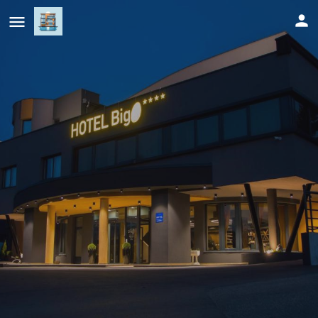
Hotel Biga
Cijena (po danu)
150
KM