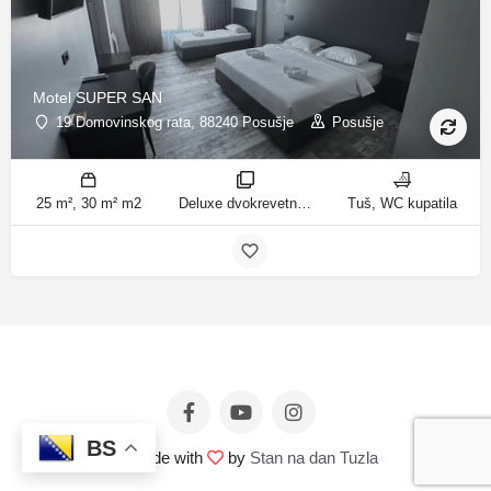
Motel SUPER SAN
19 Domovinskog rata, 88240 Posušje
Posušje
25 m², 30 m² m2
Deluxe dvokrevetna soba/dvokrevetna soba, Deluxe Dreibettzimmer sobe
Tuš, WC kupatila
BS
© Made with
by
Stan na dan Tuzla