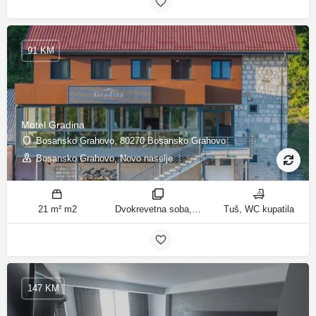
91 KM
Motel Gradina
Bosansko Grahovo, 80270 Bosansko Grahovo
Bosansko Grahovo, Novo naselje
21 m² m2
Dvokrevetna soba, Trokrevetna soba, Trokrevetna soba sa sopstvenim kupatilom sobe
Tuš, WC kupatila
147 KM