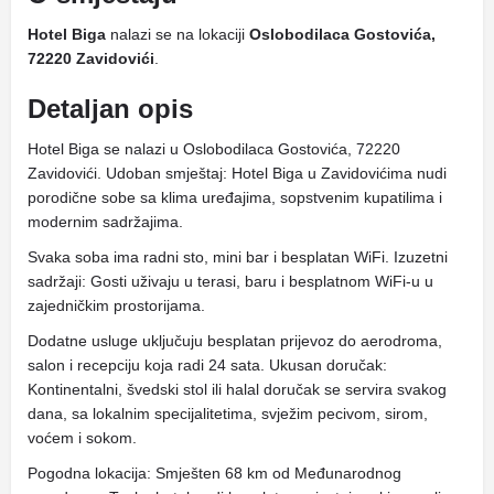
Hotel Biga
nalazi se na lokaciji
Oslobodilaca Gostovića,
72220 Zavidovići
.
Detaljan opis
Hotel Biga se nalazi u Oslobodilaca Gostovića, 72220
Zavidovići. Udoban smještaj: Hotel Biga u Zavidovićima nudi
porodične sobe sa klima uređajima, sopstvenim kupatilima i
modernim sadržajima.
Svaka soba ima radni sto, mini bar i besplatan WiFi. Izuzetni
sadržaji: Gosti uživaju u terasi, baru i besplatnom WiFi-u u
zajedničkim prostorijama.
Dodatne usluge uključuju besplatan prijevoz do aerodroma,
salon i recepciju koja radi 24 sata. Ukusan doručak:
Kontinentalni, švedski stol ili halal doručak se servira svakog
dana, sa lokalnim specijalitetima, svježim pecivom, sirom,
voćem i sokom.
Pogodna lokacija: Smješten 68 km od Međunarodnog