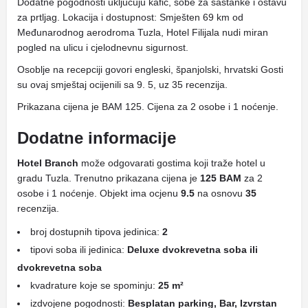
Dodatne pogodnosti uključuju kafić, sobe za sastanke i ostavu
za prtljag. Lokacija i dostupnost: Smješten 69 km od
Međunarodnog aerodroma Tuzla, Hotel Filijala nudi miran
pogled na ulicu i cjelodnevnu sigurnost.
Osoblje na recepciji govori engleski, španjolski, hrvatski Gosti
su ovaj smještaj ocijenili sa 9. 5, uz 35 recenzija.
Prikazana cijena je BAM 125. Cijena za 2 osobe i 1 noćenje.
Dodatne informacije
Hotel Branch
može odgovarati gostima koji traže hotel u
gradu Tuzla. Trenutno prikazana cijena je
125 BAM
za 2
osobe i 1 noćenje. Objekt ima ocjenu
9.5
na osnovu
35
recenzija.
broj dostupnih tipova jedinica:
2
tipovi soba ili jedinica:
Deluxe dvokrevetna soba ili
dvokrevetna soba
kvadrature koje se spominju:
25 m²
izdvojene pogodnosti:
Besplatan parking, Bar, Izvrstan