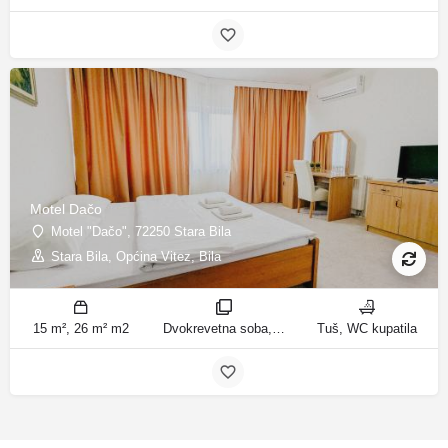
Motel Dačo
Motel "Dačo", 72250 Stara Bila
Stara Bila, Općina Vitez, Bila
15 m², 26 m² m2
Dvokrevetna soba, Basic Dreibettzimmer sobe
Tuš, WC kupatila