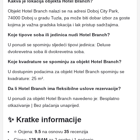
Kakva je lokacija objekta Hotel Branch?
Objekt Hotel Branch nalazi se na adresi Doboj City Park,
74000 Doboj u gradu Tuzla, pa može biti dobar izbor za goste
kojima je važna gradska lokacija i lak pristup sadržajima.
Koje tipove soba ili jedinica nudi Hotel Branch?
U ponudi se spominju sljedeći tipovi jedinica: Deluxe
dvokrevetna soba ili dvokrevetna soba.
Koje kvadrature se spominju za objekt Hotel Branch?
U dostupnim podacima za objekt Hotel Branch spominju se
kvadrature: 25 m².
Da li Hotel Branch ima fleksibilne uslove rezervacije?
U ponudi za objekt Hotel Branch navedeno je: Besplatno
otkazivanje | Bez plaćanja unaprijed.
✨ Kratke informacije
⭐ Ocjena:
9.5
na osnovu
35
recenzija
Cijena:
125 BAM
za 2 osobe i 1 noćenje