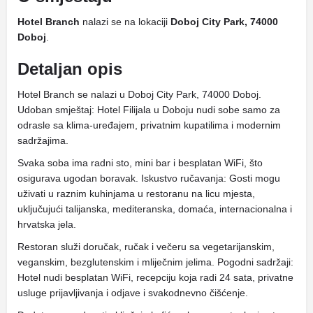
Hotel Branch
nalazi se na lokaciji
Doboj City Park, 74000
Doboj
.
Detaljan opis
Hotel Branch se nalazi u Doboj City Park, 74000 Doboj.
Udoban smještaj: Hotel Filijala u Doboju nudi sobe samo za
odrasle sa klima-uređajem, privatnim kupatilima i modernim
sadržajima.
Svaka soba ima radni sto, mini bar i besplatan WiFi, što
osigurava ugodan boravak. Iskustvo ručavanja: Gosti mogu
uživati ​​u raznim kuhinjama u restoranu na licu mjesta,
uključujući talijanska, mediteranska, domaća, internacionalna i
hrvatska jela.
Restoran služi doručak, ručak i večeru sa vegetarijanskim,
veganskim, bezglutenskim i mliječnim jelima. Pogodni sadržaji:
Hotel nudi besplatan WiFi, recepciju koja radi 24 sata, privatne
usluge prijavljivanja i odjave i svakodnevno čišćenje.