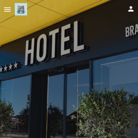
Hotel Branch
Cijena (po danu)
125
KM