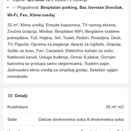
✅ Pogodnosti:
Besplatan parking, Bar, Izvrstan Doručak,
Wi-Fi, Fen, Klima uređaj
25 m², Klima uređaj, Ensuite kupaonica, TV ravnog ekrana,
Zvučna izolacija, Minibar, Besplatan WiFi, Besplatne toaletne
potrepštine, Tuš, Haljina, Sef, Toalet, Peškiri, Posteljina, Desk,
TV, Papuče, Oprema za peglanje, Aparat za čaj/kafu, Grijanje,
Sušilo za kosu, Fan, Carpeted, Električno kuhalo za vodu,
Kablovski kanali, Usluga buđenja, Ormar ili plakar, Gornjim
katovima se pristupa samo stepenicama, Toaletni papir,
Jednosobni klima uređaj za smještaj gostiju, Detektor ugljen
monoksida
Detalji
Kvadratura
25 m² m2
Sobe
Deluxe dvokrevetna soba ili dvokrevetna soba