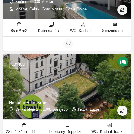
Kočine, 88000 Mostar
Mostar, Čekrk, Grad Mostar, Donje Opine
85 m² m2
Kuća sa 2 spavaće sobe sobe
WC, Kada ili tuš kupatila
Spavaća soba 1: 1 francuski bračni krevet | Spavaća soba 2: 3 kreveta za jednu osobu | Dnevni boravak: 1 kauč na razvlačenje ležaja
134 KM
Heritage Hotel Krone
Velika aleja 1, 71000 Sarajevo
Ilidža, Lužani
22 m², 24 m², 33 m², 36 m² m2
Economy Doppelzimmer, Deluxe dvokrevetna soba, Superior Queen Room, Superior King Room sobe
WC, Kada ili tuš kupatila