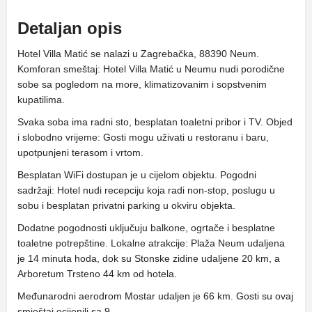
Detaljan opis
Hotel Villa Matić se nalazi u Zagrebačka, 88390 Neum.
Komforan smeštaj: Hotel Villa Matić u Neumu nudi porodične
sobe sa pogledom na more, klimatizovanim i sopstvenim
kupatilima.
Svaka soba ima radni sto, besplatan toaletni pribor i TV. Objed
i slobodno vrijeme: Gosti mogu uživati ​​u restoranu i baru,
upotpunjeni terasom i vrtom.
Besplatan WiFi dostupan je u cijelom objektu. Pogodni
sadržaji: Hotel nudi recepciju koja radi non-stop, poslugu u
sobu i besplatan privatni parking u okviru objekta.
Dodatne pogodnosti uključuju balkone, ogrtače i besplatne
toaletne potrepštine. Lokalne atrakcije: Plaža Neum udaljena
je 14 minuta hoda, dok su Stonske zidine udaljene 20 km, a
Arboretum Trsteno 44 km od hotela.
Međunarodni aerodrom Mostar udaljen je 66 km. Gosti su ovaj
smještaj ocijenili sa 9.