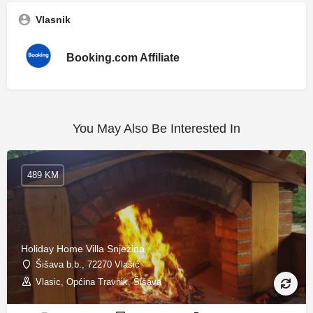
Vlasnik
Booking.com Affiliate
You May Also Be Interested In
489 KM
Holiday Home Villa Snježina
Šišava b.b., 72270 Vlašić
Vlasic, Općina Travnik, Šišava