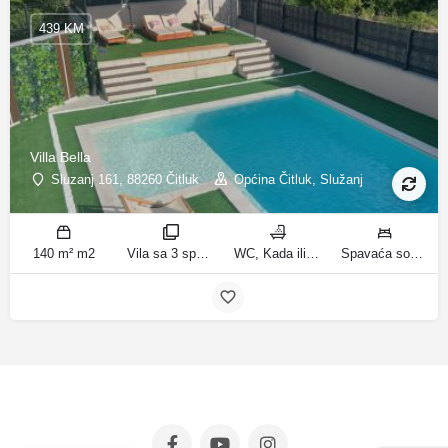
439 KM
Villa Bella
Sluzanj 161, 88260 Čitluk
Općina Čitluk, Služanj
140 m² m2
Vila sa 3 spavaće sobe sobe
WC, Kada ili tuš kupatila
Spavaća soba 1: 1 bračni krevet | Spavaća soba 2: 2 kreveta za jednu osobu | Spavaća soba 3: 2 kreveta za jednu osobu | Dnevni boravak: 1 kauč na razvlačenje ležaja