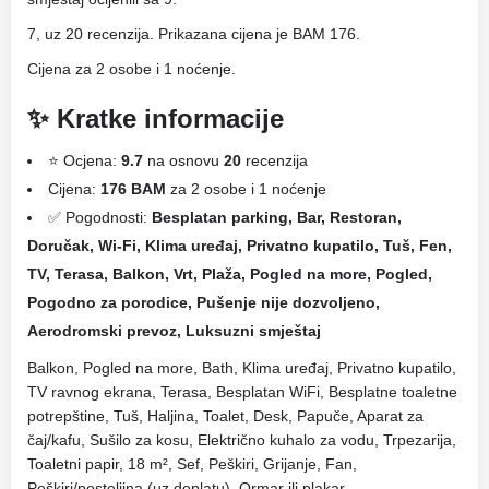
7, uz 20 recenzija. Prikazana cijena je BAM 176.
Cijena za 2 osobe i 1 noćenje.
✨ Kratke informacije
⭐ Ocjena:
9.7
na osnovu
20
recenzija
Cijena:
176 BAM
za 2 osobe i 1 noćenje
✅ Pogodnosti:
Besplatan parking, Bar, Restoran,
Doručak, Wi-Fi, Klima uređaj, Privatno kupatilo, Tuš, Fen,
TV, Terasa, Balkon, Vrt, Plaža, Pogled na more, Pogled,
Pogodno za porodice, Pušenje nije dozvoljeno,
Aerodromski prevoz, Luksuzni smještaj
Balkon, Pogled na more, Bath, Klima uređaj, Privatno kupatilo,
TV ravnog ekrana, Terasa, Besplatan WiFi, Besplatne toaletne
potrepštine, Tuš, Haljina, Toalet, Desk, Papuče, Aparat za
čaj/kafu, Sušilo za kosu, Električno kuhalo za vodu, Trpezarija,
Toaletni papir, 18 m², Sef, Peškiri, Grijanje, Fan,
Peškiri/posteljina (uz doplatu), Ormar ili plakar