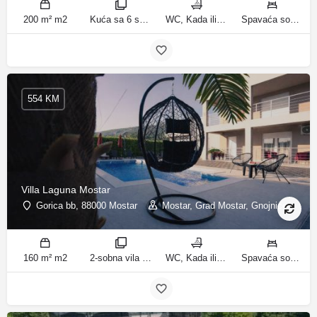
200 m² m2
Kuća sa 6 spavaćih soba sobe
WC, Kada ili tuš kupatila
Spavaća soba 1: 1 krevet za jednu osobu | Spavaća soba 2: 1 krevet za jednu osobu | Spavaća soba 3: 1 francuski bračni krevet | Spavaća soba 4: 2 kreveta za jednu osobu | Dnevni boravak: 1 kauč na razvlačenje ležaja
554 KM
Villa Laguna Mostar
Gorica bb, 88000 Mostar
Mostar, Grad Mostar, Gnojnice
160 m² m2
2-sobna vila sobe
WC, Kada ili tuš kupatila
Spavaća soba 1: 1 bračni krevet | Spavaća soba 2: 3 kreveta za jednu osobu | Dnevni boravak: 1 kauč na razvlačenje ležaja