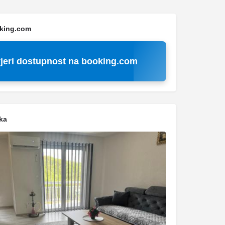
oking.com
jeri dostupnost na booking.com
ka