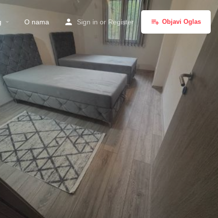
g
O nama
Sign in
or
Register
Objavi Oglas