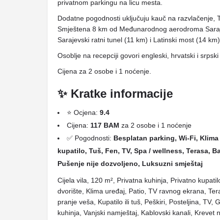
privatnom parkingu na licu mesta.
Dodatne pogodnosti uključuju kauč na razvlačenje, T
Smještena 8 km od Međunarodnog aerodroma Sarajevo,
Sarajevski ratni tunel (11 km) i Latinski most (14 km)
Osoblje na recepciji govori engleski, hrvatski i srpsk
Cijena za 2 osobe i 1 noćenje.
✨ Kratke informacije
⭐ Ocjena:
9.4
Cijena:
117 BAM
za 2 osobe i 1 noćenje
✅ Pogodnosti:
Besplatan parking, Wi-Fi, Klima 
kupatilo, Tuš, Fen, TV, Spa / wellness, Terasa, 
Pušenje nije dozvoljeno, Luksuzni smještaj
Cijela vila, 120 m², Privatna kuhinja, Privatno kupat
dvorište, Klima uređaj, Patio, TV ravnog ekrana, Te
pranje veša, Kupatilo ili tuš, Peškiri, Posteljina, TV, 
kuhinja, Vanjski namještaj, Kablovski kanali, Krevet 