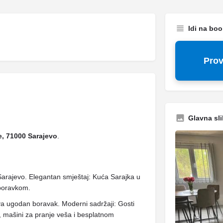
Idi na bo
Prov
Glavna sli
, 71000 Sarajevo
.
arajevo. Elegantan smještaj: Kuća Sarajka u
 boravkom.
ava ugodan boravak. Moderni sadržaji: Gosti
nu, mašini za pranje veša i besplatnom