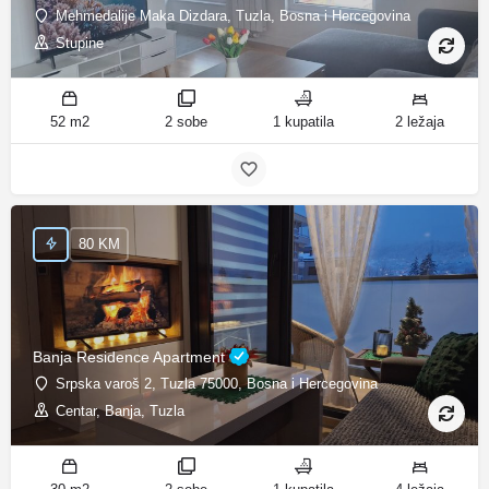
Mehmedalije Maka Dizdara, Tuzla, Bosna i Hercegovina
Stupine
52 m2
2 sobe
1 kupatila
2 ležaja
80 KM
Banja Residence Apartment
Srpska varoš 2, Tuzla 75000, Bosna i Hercegovina
Centar, Banja, Tuzla