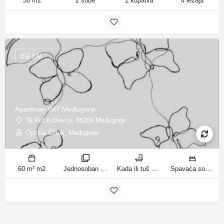
30 m2
2 sobe
1 kupatila
4 ležaja
159 KM
Apartman IM7 Međugorje
39 Put Križevca, 88266 Međugorje
Općina Čitluk, Međugorje
60 m² m2
Jednosoban stan sobe
Kada ili tuš kupatila
Spavaća soba 1: 1 francuski bračni krevet | Dnevni boravak: 1 kauč na razvlačenje ležaja