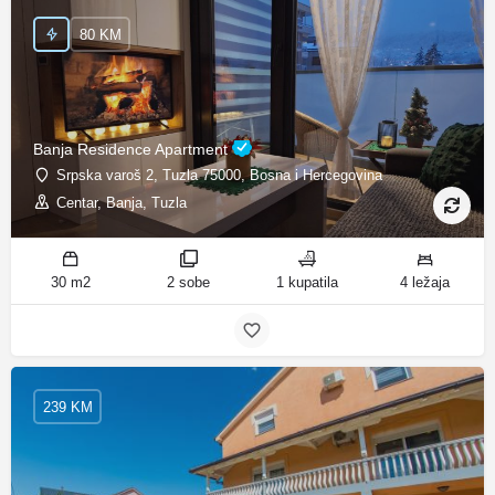
80 KM
Banja Residence Apartment
Srpska varoš 2, Tuzla 75000, Bosna i Hercegovina
Centar, Banja, Tuzla
30 m2
2 sobe
1 kupatila
4 ležaja
239 KM