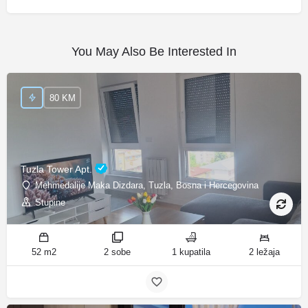
You May Also Be Interested In
80 KM
Tuzla Tower Apt.
Mehmedalije Maka Dizdara, Tuzla, Bosna i Hercegovina
Stupine
52 m2
2 sobe
1 kupatila
2 ležaja