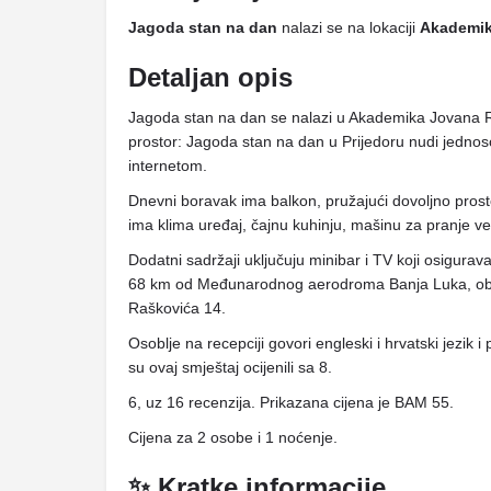
Jagoda stan na dan
nalazi se na lokaciji
Akademik
Detaljan opis
Jagoda stan na dan se nalazi u Akademika Jovana R
prostor: Jagoda stan na dan u Prijedoru nudi jedno
internetom.
Dnevni boravak ima balkon, pružajući dovoljno pros
ima klima uređaj, čajnu kuhinju, mašinu za pranje v
Dodatni sadržaji uključuju minibar i TV koji osigura
68 km od Međunarodnog aerodroma Banja Luka, obje
Raškovića 14.
Osoblje na recepciji govori engleski i hrvatski jezi
su ovaj smještaj ocijenili sa 8.
6, uz 16 recenzija. Prikazana cijena je BAM 55.
Cijena za 2 osobe i 1 noćenje.
✨ Kratke informacije