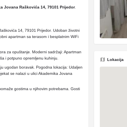
a Jovana Raškovića 14, 79101 Prijedor
.
aškovića 14, 79101 Prijedor. Udoban životni
sobni apartman sa terasom i besplatnim WiFi
tora za opuštanje. Moderni sadržaji: Apartman
eša i potpuno opremljenu kuhinju.
Lokacija
vaju ugodan boravak. Pogodna lokacija: Udaljen
kat se nalazi u ulici Akademika Jovana
k i pomaže gostima u njihovim potrebama. Gosti