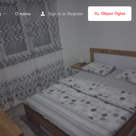
g
O nama
Sign in
or
Register
Objavi Oglas