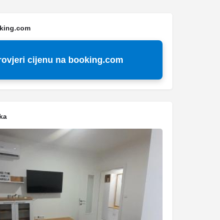
oking.com
rovjeri cijenu na booking.com
ka