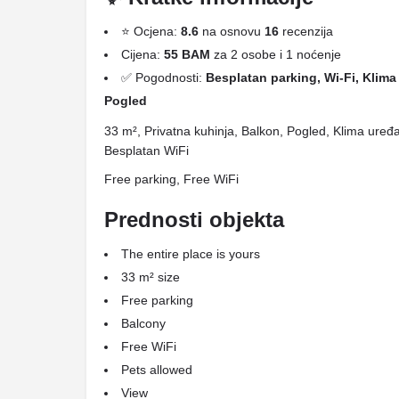
⭐ Ocjena:
8.6
na osnovu
16
recenzija
Cijena:
55 BAM
za 2 osobe i 1 noćenje
✅ Pogodnosti:
Besplatan parking, Wi-Fi, Klima 
Pogled
33 m², Privatna kuhinja, Balkon, Pogled, Klima uređ
Besplatan WiFi
Free parking, Free WiFi
Prednosti objekta
The entire place is yours
33 m² size
Free parking
Balcony
Free WiFi
Pets allowed
View