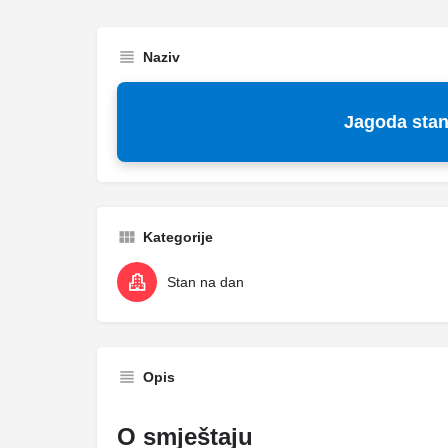
Naziv
Jagoda stan
Kategorije
Stan na dan
Opis
O smještaju