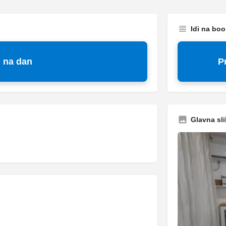
Idi na bo
 na dan
P
Glavna sli