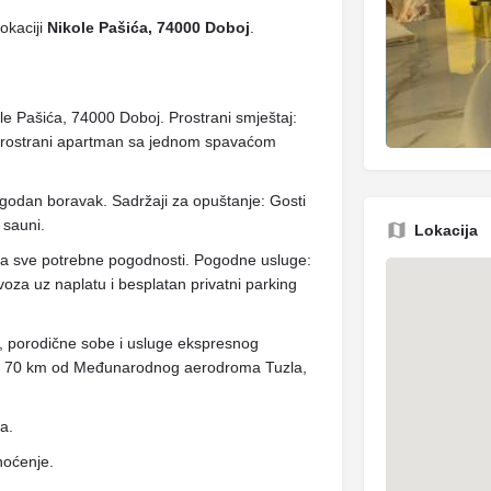
okaciji
Nikole Pašića, 74000 Doboj
.
le Pašića, 74000 Doboj. Prostrani smještaj:
 prostrani apartman sa jednom spavaćom
ugodan boravak. Sadržaji za opuštanje: Gosti
 sauni.
Lokacija
uža sve potrebne pogodnosti. Pogodne usluge:
voza uz naplatu i besplatan privatni parking
, porodične sobe i usluge ekspresnog
ešten 70 km od Međunarodnog aerodroma Tuzla,
ja.
noćenje.