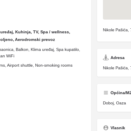
Nikole Pašića,
uređaj, Kuhinja, TV, Spa / wellness,
voljeno, Aerodromski prevoz
upaonica, Balkon, Klima uređaj, Spa kupatilo,
tan WiFi
Adresa
ms, Airport shuttle, Non-smoking rooms
Nikole Pašića,
Općina/M
Doboj, Oaza
Vlasnik