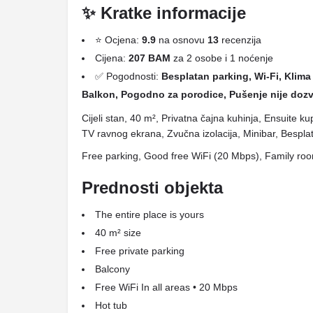
✨ Kratke informacije
⭐ Ocjena:
9.9
na osnovu
13
recenzija
Cijena:
207 BAM
za 2 osobe i 1 noćenje
✅ Pogodnosti:
Besplatan parking, Wi-Fi, Klima 
Balkon, Pogodno za porodice, Pušenje nije doz
Cijeli stan, 40 m², Privatna čajna kuhinja, Ensuite k
TV ravnog ekrana, Zvučna izolacija, Minibar, Bespla
Free parking, Good free WiFi (20 Mbps), Family roo
Prednosti objekta
The entire place is yours
40 m² size
Free private parking
Balcony
Free WiFi In all areas • 20 Mbps
Hot tub