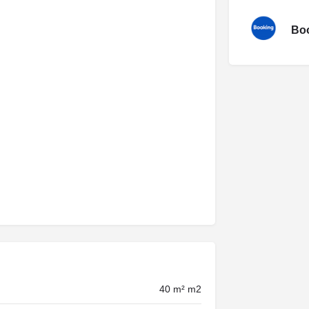
Boo
40 m² m2