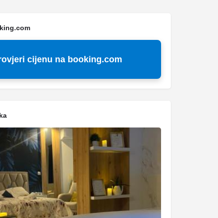
oking.com
rovjeri cijenu na booking.com
ka