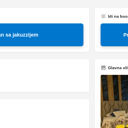
Idi na bo
n sa jakuzzijem
P
Glavna sli