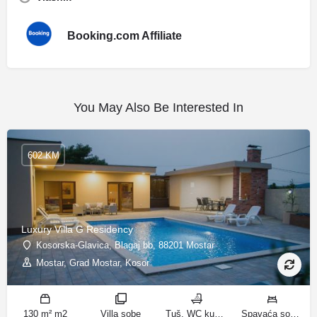
Booking.com Affiliate
You May Also Be Interested In
602 KM
Luxury Villa G Residency
Kosorska-Glavica, Blagaj bb, 88201 Mostar
Mostar, Grad Mostar, Kosor
130 m² m2
Villa sobe
Tuš, WC kupatila
Spavaća soba 1: 1 bračni krevet | Spavaća soba 2: 2 kreveta za jednu osobu | Spavaća soba 3: 1 bračni krevet | Spavaća soba 4: 2 kreveta za jednu osobu | Dnevni boravak: 1 kauč na razvlačenje ležaja