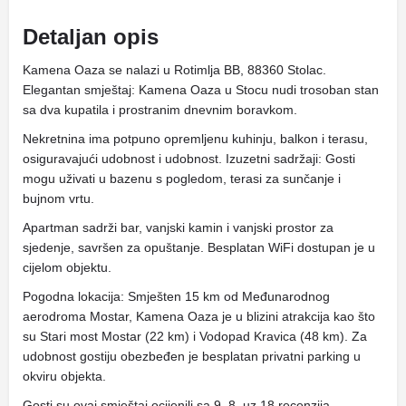
Detaljan opis
Kamena Oaza se nalazi u Rotimlja BB, 88360 Stolac.
Elegantan smještaj: Kamena Oaza u Stocu nudi trosoban stan
sa dva kupatila i prostranim dnevnim boravkom.
Nekretnina ima potpuno opremljenu kuhinju, balkon i terasu,
osiguravajući udobnost i udobnost. Izuzetni sadržaji: Gosti
mogu uživati ​​u bazenu s pogledom, terasi za sunčanje i
bujnom vrtu.
Apartman sadrži bar, vanjski kamin i vanjski prostor za
sjedenje, savršen za opuštanje. Besplatan WiFi dostupan je u
cijelom objektu.
Pogodna lokacija: Smješten 15 km od Međunarodnog
aerodroma Mostar, Kamena Oaza je u blizini atrakcija kao što
su Stari most Mostar (22 km) i Vodopad Kravica (48 km). Za
udobnost gostiju obezbeđen je besplatan privatni parking u
okviru objekta.
Gosti su ovaj smještaj ocijenili sa 9. 8, uz 18 recenzija.