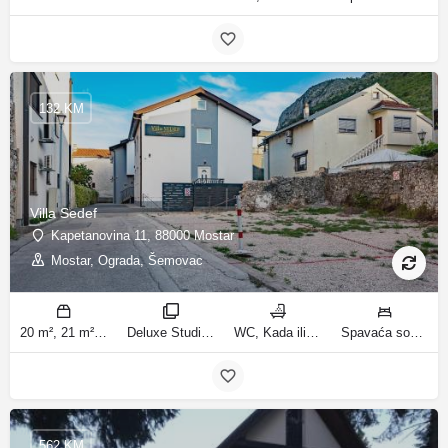
132 KM
Villa Sedef
Kapetanovina 11, 88000 Mostar
Mostar, Ograda, Šemovac
20 m², 21 m², 31 m², 30 m² m2
Deluxe Studio, Studio sa balkonom, Apartman, Deluxe jednosobni apartman, Apartman sa balkonom sobe
WC, Kada ili tuš kupatila
Spavaća soba 1: 1 bračni krevet | Dnevni boravak: 1 kauč na razvlačenje | Spavaća soba 1: 1 francuski bračni krevet ležaja
562 KM