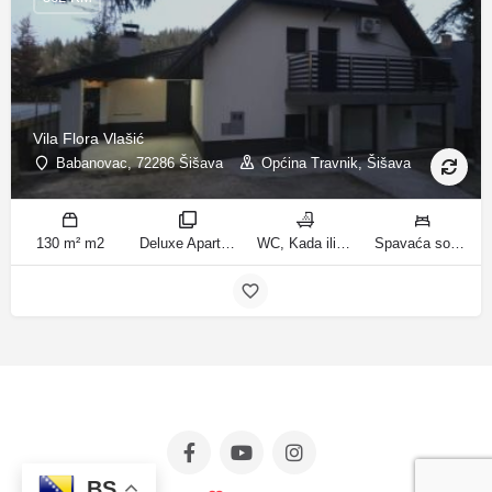
Vila Flora Vlašić
Babanovac, 72286 Šišava
Općina Travnik, Šišava
130 m² m2
Deluxe Apartment sobe
WC, Kada ili tuš kupatila
Spavaća soba 1: 1 francuski bračni krevet | Spavaća soba 2: 1 francuski bračni krevet | Spavaća soba 3: 1 krevet za jednu osobu | Spavaća soba 4: 1 krevet za jednu osobu | Spavaća soba 5: 1 krevet na kat | Spavaća soba 6: 2 kreveta za jednu osobu | Dnevni boravak: 1 kauč na razvlačenje ležaja
BS