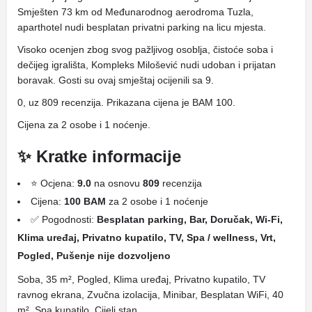
Smješten 73 km od Međunarodnog aerodroma Tuzla,
aparthotel nudi besplatan privatni parking na licu mjesta.
Visoko ocenjen zbog svog pažljivog osoblja, čistoće soba i
dečijeg igrališta, Kompleks Milošević nudi udoban i prijatan
boravak. Gosti su ovaj smještaj ocijenili sa 9.
0, uz 809 recenzija. Prikazana cijena je BAM 100.
Cijena za 2 osobe i 1 noćenje.
✨ Kratke informacije
⭐ Ocjena:
9.0
na osnovu
809
recenzija
Cijena:
100 BAM
za 2 osobe i 1 noćenje
✅ Pogodnosti:
Besplatan parking, Bar, Doručak, Wi-Fi,
Klima uređaj, Privatno kupatilo, TV, Spa / wellness, Vrt,
Pogled, Pušenje nije dozvoljeno
Soba, 35 m², Pogled, Klima uređaj, Privatno kupatilo, TV
ravnog ekrana, Zvučna izolacija, Minibar, Besplatan WiFi, 40
m², Spa kupatilo, Cijeli stan