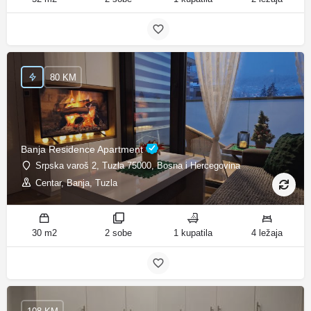
80 KM
Banja Residence Apartment
Srpska varoš 2, Tuzla 75000, Bosna i Hercegovina
Centar, Banja, Tuzla
30 m2
2 sobe
1 kupatila
4 ležaja