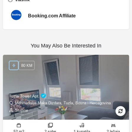
Booking.com Affiliate
You May Also Be Interested In
80 KM
Tuzla Tower Apt.
Mehmedalije Maka Dizdara, Tuzla, Bosna i Hercegovina
Stupine
52 m2
2 sobe
1 kupatila
2 ležaja