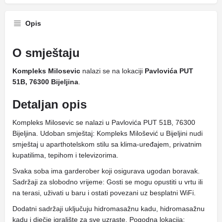
Opis
O smještaju
Kompleks Milosevic
nalazi se na lokaciji
Pavlovića PUT
51B, 76300 Bijeljina
.
Detaljan opis
Kompleks Milosevic se nalazi u Pavlovića PUT 51B, 76300
Bijeljina. Udoban smještaj: Kompleks Milošević u Bijeljini nudi
smještaj u aparthotelskom stilu sa klima-uređajem, privatnim
kupatilima, tepihom i televizorima.
Svaka soba ima garderober koji osigurava ugodan boravak.
Sadržaji za slobodno vrijeme: Gosti se mogu opustiti u vrtu ili
na terasi, uživati ​​u baru i ostati povezani uz besplatni WiFi.
Dodatni sadržaji uključuju hidromasažnu kadu, hidromasažnu
kadu i dječje igralište za sve uzraste. Pogodna lokacija: