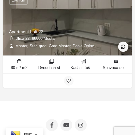
108 KM
Apartment Loft 22
Ulica 22, 88000 Mostar
Mostar, Stari grad, Grad Mostar, Donje Opine
80 m² m2
Dvosoban stan sa balkonom sobe
Kada ili tuš kupatila
Spavaća soba 1: 1 francuski bračni krevet | Spavaća soba 2: 2 kreveta za jednu osobu ležaja
BS