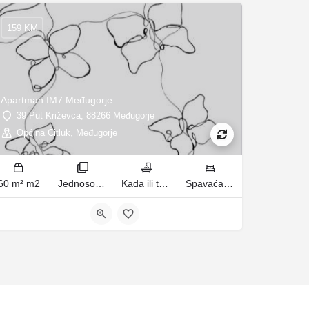
159 KM
Apartman IM7 Međugorje
39 Put Križevca, 88266 Međugorje
Općina Čitluk, Međugorje
60 m² m2
Jednosoban stan sobe
Kada ili tuš kupatila
Spavaća soba 1: 1 francuski bračni krevet | Dnevni boravak: 1 kauč na razvlačenje ležaja