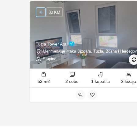
80 KM
Tuzla Tower Apt.
Mehmedalije Maka Dizdara, Tuzla, Bosna i Hercegov
Stupine
52 m2
2 sobe
1 kupatila
2 ležaja