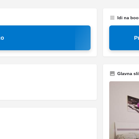
Idi na bo
co
P
Glavna sli