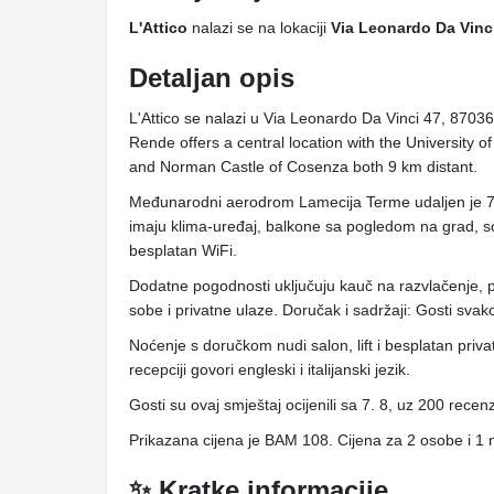
L'Attico
nalazi se na lokaciji
Via Leonardo Da Vinci
Detaljan opis
L'Attico se nalazi u Via Leonardo Da Vinci 47, 87036 
Rende offers a central location with the University
and Norman Castle of Cosenza both 9 km distant.
Međunarodni aerodrom Lamecija Terme udaljen je 7
imaju klima-uređaj, balkone sa pogledom na grad, s
besplatan WiFi.
Dodatne pogodnosti uključuju kauč na razvlačenje,
sobe i privatne ulaze. Doručak i sadržaji: Gosti svak
Noćenje s doručkom nudi salon, lift i besplatan priva
recepciji govori engleski i italijanski jezik.
Gosti su ovaj smještaj ocijenili sa 7. 8, uz 200 recenz
Prikazana cijena je BAM 108. Cijena za 2 osobe i 1 
✨ Kratke informacije