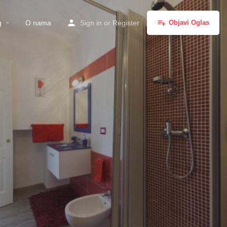
g
O nama
Sign in
or
Register
Objavi Oglas