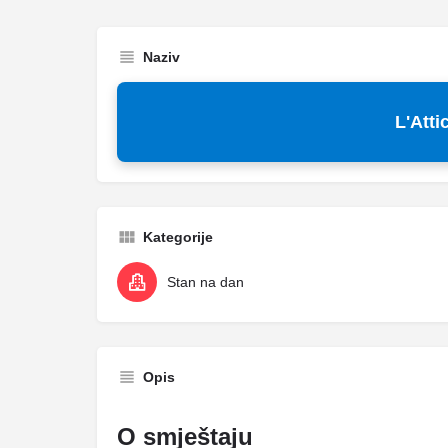
Naziv
L'Atti
Kategorije
Stan na dan
Opis
O smještaju