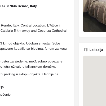
 47, 87036 Rende, Italy
.
Rende, Italy. Central Location: L'Attico in
 of Calabria 5 km away and Cosenza Cathedral
3 km od objekta. Udoban smeštaj: Sobe
opstveno kupatilo sa bideima, fenom za kosu i
Lokacija
 prostor za sjedenje, međusobno povezane
og jutra uživaju u talijanskom doručku.
tni parking u sklopu objekta. Osoblje na
ija.
noćenje.