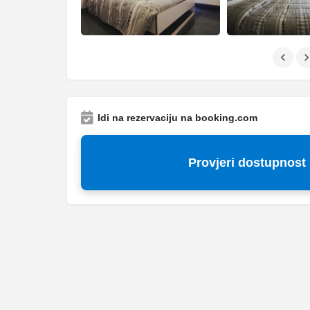
Idi na rezervaciju na booking.com
Provjeri dostupnost