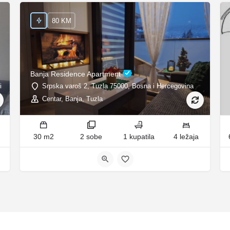
80 KM
Banja Residence Apartment
ina
Srpska varoš 2, Tuzla 75000, Bosna i Hercegovina
Centar, Banja, Tuzla
30 m2
2 sobe
1 kupatila
4 ležaja