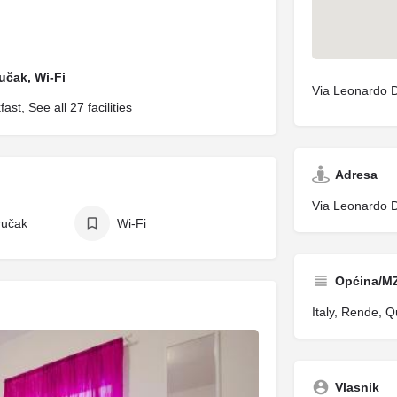
učak, Wi-Fi
Via Leonardo D
t, See all 27 facilities
Adresa
Via Leonardo D
ručak
Wi-Fi
Općina/M
Italy, Rende, Q
Vlasnik