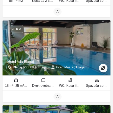
85 m² m2
Kuća sa 2 spavaće sobe sobe
WC, Kada ili tuš kupatila
Spavaća soba 1: 1 francuski bračni krevet | Spavaća soba 2: 3 kreveta za jednu osobu | Dnevni boravak: 1 kauč na razvlačenje ležaja
196 KM
Hotel Ada Blagaj
Blagaj bb, 88000 Blagaj
Grad Mostar, Blagaj
18 m², 25 m², 100 m², 15 m² m2
Dvokrevetna soba, Trokrevetna soba, Trosoban stan, Jednokrevetna soba sobe
WC, Kada ili tuš kupatila
Spavaća soba 1: 2 kreveta za jednu osobu | Dnevni boravak: 1 kauč na razvlačenje ležaja