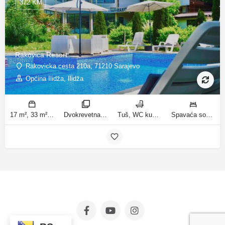
372 KM
Rakovica Resort
Rakovicka cesta 210a, 71210 Sarajevo
Općina Ilidža, Ilidža
17 m², 33 m², 40 m², 50 m², 70 m², 80 m², 130 m² m2
Dvokrevetna soba, Jednosoban stan, Dvosoban stan, Comfort jednosobni apartman, Kuća sa 1 spavaćom sobom, Premium jednosobni apartman, Trosoban stan, Deluxe trosobni apartman, Superior dvosobni apartman sobe
Tuš, WC kupatila
Spavaća soba 1: 1 krevet za jednu osobu | Dnevni boravak: 1 kauč na razvlačenje | Spavaća soba 2: 1 bračni krevet | Spavaća soba 1: 2 kreveta za jednu osobu | Spavaća soba 1: 1 bračni krevet | Spavaća soba 2: 2 kreveta za jednu osobu | Spavaća soba 3: 2 kreveta za jednu osobu | Spavaća soba 2: 3 kreveta za jednu osobu | Spavaća soba 3: 3 kreveta za jednu osobu | Dnevni boravak: 2 kauča na razvlačenje ležaja