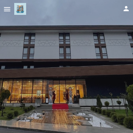
Lipa Hotel
Cijena (po danu)
169
KM