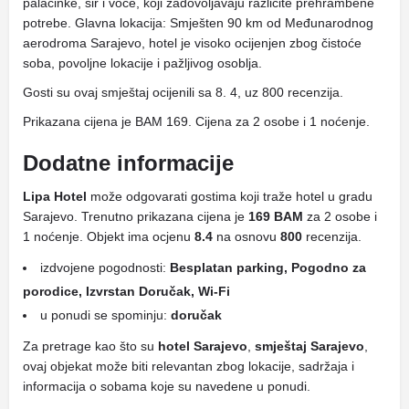
palačinke, sir i voće, koji zadovoljavaju različite prehrambene
potrebe. Glavna lokacija: Smješten 90 km od Međunarodnog
aerodroma Sarajevo, hotel je visoko ocijenjen zbog čistoće
soba, povoljne lokacije i pažljivog osoblja.
Gosti su ovaj smještaj ocijenili sa 8. 4, uz 800 recenzija.
Prikazana cijena je BAM 169. Cijena za 2 osobe i 1 noćenje.
Dodatne informacije
Lipa Hotel
može odgovarati gostima koji traže hotel u gradu
Sarajevo. Trenutno prikazana cijena je
169 BAM
za 2 osobe i
1 noćenje. Objekt ima ocjenu
8.4
na osnovu
800
recenzija.
izdvojene pogodnosti:
Besplatan parking, Pogodno za
porodice, Izvrstan Doručak, Wi-Fi
u ponudi se spominju:
doručak
Za pretrage kao što su
hotel Sarajevo
,
smještaj Sarajevo
,
ovaj objekat može biti relevantan zbog lokacije, sadržaja i
informacija o sobama koje su navedene u ponudi.