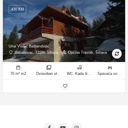
430 KM
Una Vlašić Babanovac
Babanovac, 72286 Šišava
Općina Travnik, Šišava
70 m² m2
Dvosoban stan sa pogledom na planinu, Trosoban stan sa pogledom na planinu sobe
WC, Kada ili tuš kupatila
Spavaća soba 1: 1 krevet za jednu osobu | Spavaća soba 2: 1 krevet na kat | Dnevni boravak: 1 kauč na razvlačenje | Spavaća soba 2: 2 kreveta na kat | Spavaća soba 3: 2 francuska bračna kreveta ležaja