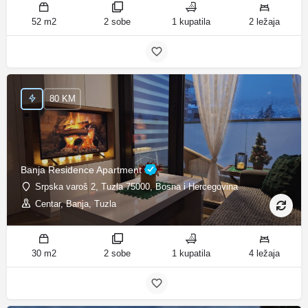
52 m2
2 sobe
1 kupatila
2 ležaja
80 KM
Banja Residence Apartment
Srpska varoš 2, Tuzla 75000, Bosna i Hercegovina
Centar, Banja, Tuzla
30 m2
2 sobe
1 kupatila
4 ležaja