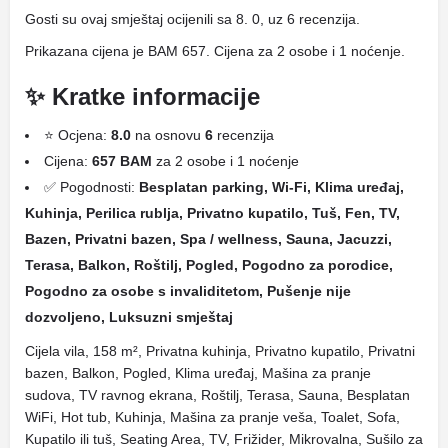
Gosti su ovaj smještaj ocijenili sa 8. 0, uz 6 recenzija.
Prikazana cijena je BAM 657. Cijena za 2 osobe i 1 noćenje.
✨ Kratke informacije
⭐ Ocjena:
8.0
na osnovu
6
recenzija
Cijena:
657 BAM
za 2 osobe i 1 noćenje
✅ Pogodnosti:
Besplatan parking, Wi-Fi, Klima uređaj,
Kuhinja, Perilica rublja, Privatno kupatilo, Tuš, Fen, TV,
Bazen, Privatni bazen, Spa / wellness, Sauna, Jacuzzi,
Terasa, Balkon, Roštilj, Pogled, Pogodno za porodice,
Pogodno za osobe s invaliditetom, Pušenje nije
dozvoljeno, Luksuzni smještaj
Cijela vila, 158 m², Privatna kuhinja, Privatno kupatilo, Privatni
bazen, Balkon, Pogled, Klima uređaj, Mašina za pranje
sudova, TV ravnog ekrana, Roštilj, Terasa, Sauna, Besplatan
WiFi, Hot tub, Kuhinja, Mašina za pranje veša, Toalet, Sofa,
Kupatilo ili tuš, Seating Area, TV, Frižider, Mikrovalna, Sušilo za