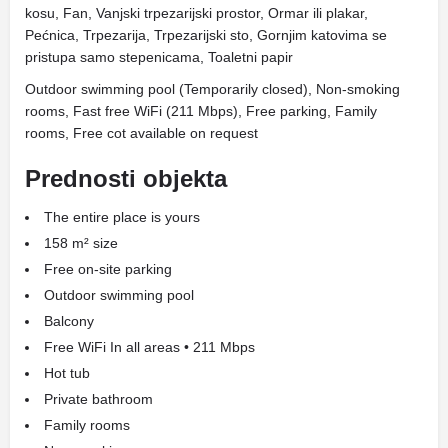
kosu, Fan, Vanjski trpezarijski prostor, Ormar ili plakar,
Pećnica, Trpezarija, Trpezarijski sto, Gornjim katovima se
pristupa samo stepenicama, Toaletni papir
Outdoor swimming pool (Temporarily closed), Non-smoking
rooms, Fast free WiFi (211 Mbps), Free parking, Family
rooms, Free cot available on request
Prednosti objekta
The entire place is yours
158 m² size
Free on-site parking
Outdoor swimming pool
Balcony
Free WiFi In all areas • 211 Mbps
Hot tub
Private bathroom
Family rooms