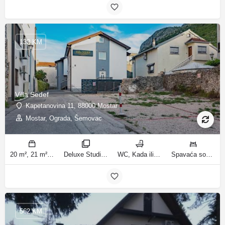
132 KM
Villa Sedef
Kapetanovina 11, 88000 Mostar
Mostar, Ograda, Šemovac
20 m², 21 m², 31 m², 30 m² m2
Deluxe Studio, Studio sa balkonom, Apartman, Deluxe jednosobni apartman, Apartman sa balkonom sobe
WC, Kada ili tuš kupatila
Spavaća soba 1: 1 bračni krevet | Dnevni boravak: 1 kauč na razvlačenje | Spavaća soba 1: 1 francuski bračni krevet ležaja
562 KM