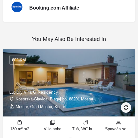
Booking.com Affiliate
You May Also Be Interested In
602 KM
Luxury Villa G Residency
Kosorska-Glavica, Blagaj bb, 88201 Mostar
Mostar, Grad Mostar, Kosor
130 m² m2
Villa sobe
Tuš, WC kupatila
Spavaća soba 1: 1 bračni krevet | Spavaća soba 2: 2 kreveta za jednu osobu | Spavaća soba 3: 1 bračni krevet | Spavaća soba 4: 2 kreveta za jednu osobu | Dnevni boravak: 1 kauč na razvlačenje ležaja