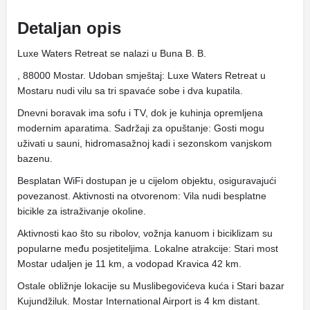
Detaljan opis
Luxe Waters Retreat se nalazi u Buna B. B.
, 88000 Mostar. Udoban smještaj: Luxe Waters Retreat u
Mostaru nudi vilu sa tri spavaće sobe i dva kupatila.
Dnevni boravak ima sofu i TV, dok je kuhinja opremljena
modernim aparatima. Sadržaji za opuštanje: Gosti mogu
uživati ​​u sauni, hidromasažnoj kadi i sezonskom vanjskom
bazenu.
Besplatan WiFi dostupan je u cijelom objektu, osiguravajući
povezanost. Aktivnosti na otvorenom: Vila nudi besplatne
bicikle za istraživanje okoline.
Aktivnosti kao što su ribolov, vožnja kanuom i biciklizam su
popularne među posjetiteljima. Lokalne atrakcije: Stari most
Mostar udaljen je 11 km, a vodopad Kravica 42 km.
Ostale obližnje lokacije su Muslibegovićeva kuća i Stari bazar
Kujundžiluk. Mostar International Airport is 4 km distant.