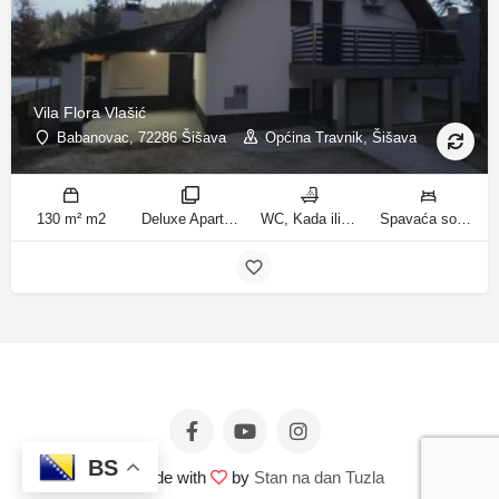
Vila Flora Vlašić
Babanovac, 72286 Šišava
Općina Travnik, Šišava
130 m² m2
Deluxe Apartment sobe
WC, Kada ili tuš kupatila
Spavaća soba 1: 1 francuski bračni krevet | Spavaća soba 2: 1 francuski bračni krevet | Spavaća soba 3: 1 krevet za jednu osobu | Spavaća soba 4: 1 krevet za jednu osobu | Spavaća soba 5: 1 krevet na kat | Spavaća soba 6: 2 kreveta za jednu osobu | Dnevni boravak: 1 kauč na razvlačenje ležaja
BS
© Made with
by
Stan na dan Tuzla