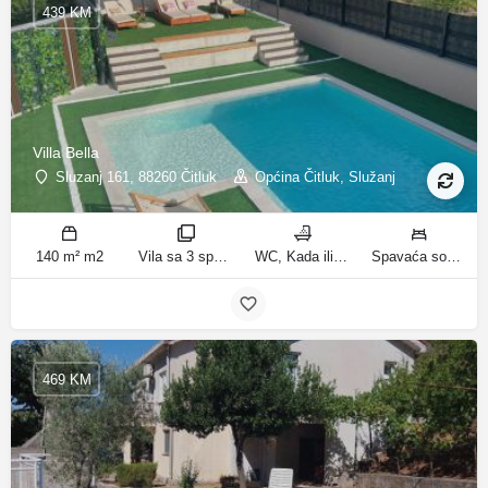
439 KM
Villa Bella
Sluzanj 161, 88260 Čitluk
Općina Čitluk, Služanj
140 m² m2
Vila sa 3 spavaće sobe sobe
WC, Kada ili tuš kupatila
Spavaća soba 1: 1 bračni krevet | Spavaća soba 2: 2 kreveta za jednu osobu | Spavaća soba 3: 2 kreveta za jednu osobu | Dnevni boravak: 1 kauč na razvlačenje ležaja
469 KM