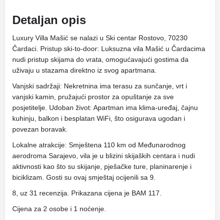
Detaljan opis
Luxury Villa Mašić se nalazi u Ski centar Rostovo, 70230
Čardaci. Pristup ski-to-door: Luksuzna vila Mašić u Čardacima
nudi pristup skijama do vrata, omogućavajući gostima da
uživaju u stazama direktno iz svog apartmana.
Vanjski sadržaji: Nekretnina ima terasu za sunčanje, vrt i
vanjski kamin, pružajući prostor za opuštanje za sve
posjetitelje. Udoban život: Apartman ima klima-uređaj, čajnu
kuhinju, balkon i besplatan WiFi, što osigurava ugodan i
povezan boravak.
Lokalne atrakcije: Smještena 110 km od Međunarodnog
aerodroma Sarajevo, vila je u blizini skijaških centara i nudi
aktivnosti kao što su skijanje, pješačke ture, planinarenje i
biciklizam. Gosti su ovaj smještaj ocijenili sa 9.
8, uz 31 recenzija. Prikazana cijena je BAM 117.
Cijena za 2 osobe i 1 noćenje.