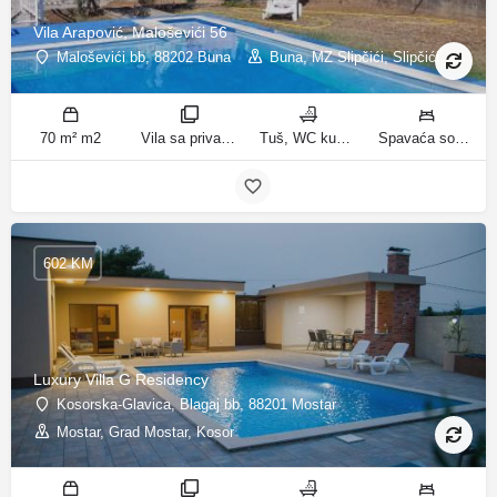
Vila Arapović, Maloševići 56
Maloševići bb, 88202 Buna
Buna, MZ Slipčići, Slipčići
70 m² m2
Vila sa privatnim bazenom sobe
Tuš, WC kupatila
Spavaća soba 1: 3 odvojena kreveta | Spavaća soba 2: 3 kreveta za jednu osobu | Dnevni boravak: 1 kauč na razvlačenje ležaja
602 KM
Luxury Villa G Residency
Kosorska-Glavica, Blagaj bb, 88201 Mostar
Mostar, Grad Mostar, Kosor