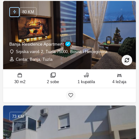
80 KM
Banja Residence Apartment
Srpska varoš 2, Tuzla 75000, Bosna i Hercegovina
Centar, Banja, Tuzla
30 m2
2 sobe
1 kupatila
4 ležaja
73 KM