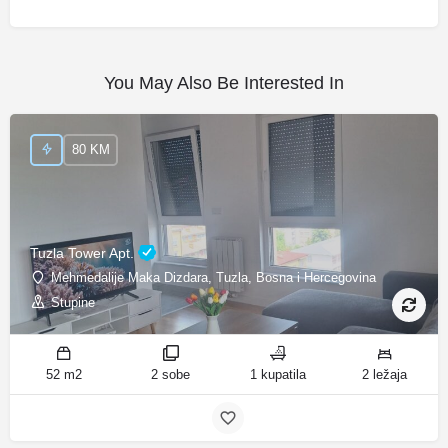
You May Also Be Interested In
80 KM
Tuzla Tower Apt.
Mehmedalije Maka Dizdara, Tuzla, Bosna i Hercegovina
Stupine
52 m2
2 sobe
1 kupatila
2 ležaja