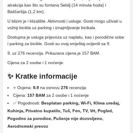
atrakcija kao što su fontana Sebilj (14 minuta hoda) i
Baščaršija (1,2 km).
U blizini je i klizalište. Aktivnosti i usluge: Gosti mogu uživati ​​u
vožnji bicikla uz parking i iznajmljivanje bicikala.
Dostupna je usluga prijevoza uz naplatu, kao i porodične sobe
i parking za bicikle. Gosti su ovaj smještaj ocijenili sa 9.
9, uz 276 recenzija. Prikazana cijena je 157 BAM.
Cijena za 2 osobe i 1 noćenje.
✨ Kratke informacije
⭐ Ocjena:
9.9
na osnovu
276
recenzija
Cijena:
157 BAM
za 2 osobe i 1 noćenje
✅ Pogodnosti:
Besplatan parking, Wi-Fi, Klima uređaj,
Kuhinja, Privatno kupatilo, Tuš, Fen, TV, Vrt, Pogled,
Pogodno za porodice, Pušenje nije dozvoljeno,
Aerodromski prevoz