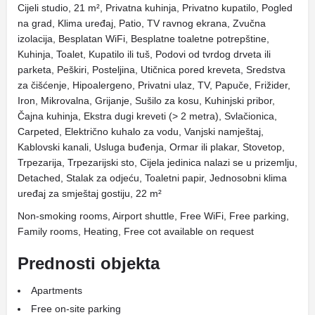
Cijeli studio, 21 m², Privatna kuhinja, Privatno kupatilo, Pogled
na grad, Klima uređaj, Patio, TV ravnog ekrana, Zvučna
izolacija, Besplatan WiFi, Besplatne toaletne potrepštine,
Kuhinja, Toalet, Kupatilo ili tuš, Podovi od tvrdog drveta ili
parketa, Peškiri, Posteljina, Utičnica pored kreveta, Sredstva
za čišćenje, Hipoalergeno, Privatni ulaz, TV, Papuče, Frižider,
Iron, Mikrovalna, Grijanje, Sušilo za kosu, Kuhinjski pribor,
Čajna kuhinja, Ekstra dugi kreveti (> 2 metra), Svlačionica,
Carpeted, Električno kuhalo za vodu, Vanjski namještaj,
Kablovski kanali, Usluga buđenja, Ormar ili plakar, Stovetop,
Trpezarija, Trpezarijski sto, Cijela jedinica nalazi se u prizemlju,
Detached, Stalak za odjeću, Toaletni papir, Jednosobni klima
uređaj za smještaj gostiju, 22 m²
Non-smoking rooms, Airport shuttle, Free WiFi, Free parking,
Family rooms, Heating, Free cot available on request
Prednosti objekta
Apartments
Free on-site parking