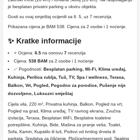
je besplatan privatni parking u okviru objekta.
Gosti su ovaj smještaj ocijenili sa 6. 5, uz 7 recenzija.
Prikazana cijena je BAM 538. Cijena za 2 osobe i 1 noćenje.
✨ Kratke informacije
⭐ Ocjena:
6.5
na osnovu
7
recenzija
Cijena:
538 BAM
za 2 osobe i 1 noćenje
✅ Pogodnosti:
Besplatan parking, Wi-Fi, Klima uređaj,
Kuhinja, Perilica rublja, Tuš, TV, Spa / wellness, Terasa,
Balkon, Vrt, Pogled, Pogodno za porodice, Pušenje nije
dozvoljeno, Luksuzni smještaj
Cijela vila, 220 m², Privatna kuhinja, Balkon, Pogled na vrt,
Pogled na grad, Klima uređaj, TV ravnog ekrana, Zvučna
izolacija, Terasa, Besplatan WiFi, Besplatne toaletne
potrepštine, Kuhinja, Bide, Mašina za pranje veša, Toalet,
Sofa, Kamin, Kupatilo ili tuš, Podovi od tvrdog drveta ili
parketa, Sredstva za čišćenje, Pločice/mermerni pod, Seating