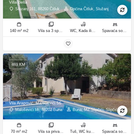
Villa Bella
Sluzanj 161, 88260 Čitluk
Općina Čitluk, Služanj
140 m² m2
Vila sa 3 spavaće sobe sobe
WC, Kada ili tuš kupatila
Spavaća soba 1: 1 bračni krevet | Spavaća soba 2: 2 kreveta za jednu osobu | Spavaća soba 3: 2 kreveta za jednu osobu | Dnevni boravak: 1 kauč na razvlačenje ležaja
469 KM
Vila Arapović, Maloševići 56
Maloševići bb, 88202 Buna
Buna, MZ Slipčići, Slipčići
70 m² m2
Vila sa privatnim bazenom sobe
Tuš, WC kupatila
Spavaća soba 1: 3 odvojena kreveta | Spavaća soba 2: 3 kreveta za jednu osobu | Dnevni boravak: 1 kauč na razvlačenje ležaja