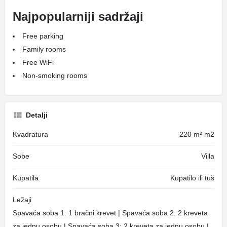
Najpopularniji sadržaji
Free parking
Family rooms
Free WiFi
Non-smoking rooms
Detalji
Kvadratura
220 m² m2
Sobe
Villa
Kupatila
Kupatilo ili tuš
Ležaji
Spavaća soba 1: 1 bračni krevet | Spavaća soba 2: 2 kreveta
za jednu osobu | Spavaća soba 3: 2 kreveta za jednu osobu |