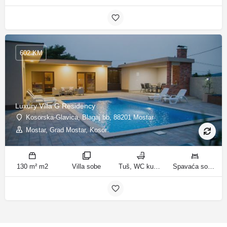
602 KM
Luxury Villa G Residency
Kosorska-Glavica, Blagaj bb, 88201 Mostar
Mostar, Grad Mostar, Kosor
130 m² m2
Villa sobe
Tuš, WC kupatila
Spavaća soba 1: 1 bračni krevet | Spavaća soba 2: 2 kreveta za jednu osobu | Spavaća soba 3: 1 bračni krevet | Spavaća soba 4: 2 kreveta za jednu osobu | Dnevni boravak: 1 kauč na razvlačenje ležaja