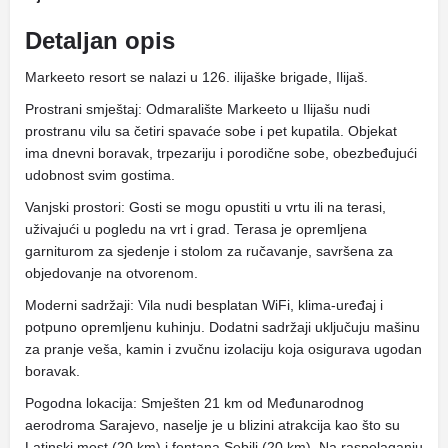
Detaljan opis
Markeeto resort se nalazi u 126. ilijaške brigade, Ilijaš.
Prostrani smještaj: Odmaralište Markeeto u Ilijašu nudi
prostranu vilu sa četiri spavaće sobe i pet kupatila. Objekat
ima dnevni boravak, trpezariju i porodične sobe, obezbeđujući
udobnost svim gostima.
Vanjski prostori: Gosti se mogu opustiti u vrtu ili na terasi,
uživajući u pogledu na vrt i grad. Terasa je opremljena
garniturom za sjedenje i stolom za ručavanje, savršena za
objedovanje na otvorenom.
Moderni sadržaji: Vila nudi besplatan WiFi, klima-uređaj i
potpuno opremljenu kuhinju. Dodatni sadržaji uključuju mašinu
za pranje veša, kamin i zvučnu izolaciju koja osigurava ugodan
boravak.
Pogodna lokacija: Smješten 21 km od Međunarodnog
aerodroma Sarajevo, naselje je u blizini atrakcija kao što su
Latinski most (20 km) i fontana Sebilj (20 km). Na raspolaganju