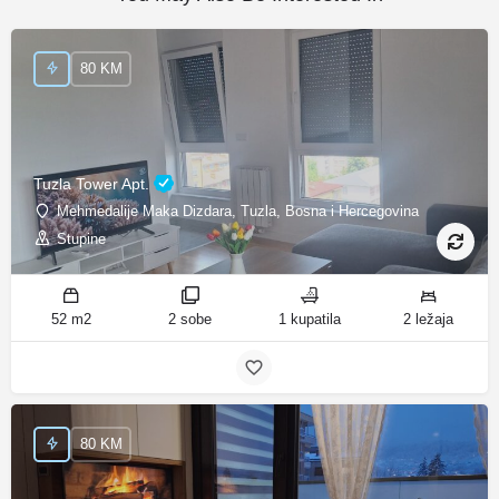
80 KM
Tuzla Tower Apt.
Mehmedalije Maka Dizdara, Tuzla, Bosna i Hercegovina
Stupine
52 m2
2 sobe
1 kupatila
2 ležaja
80 KM