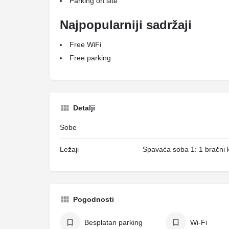
Parking on site
Najpopularniji sadržaji
Free WiFi
Free parking
Detalji
Sobe
Ležaji
Spavaća soba 1: 1 bračni k
Pogodnosti
Besplatan parking
Wi-Fi