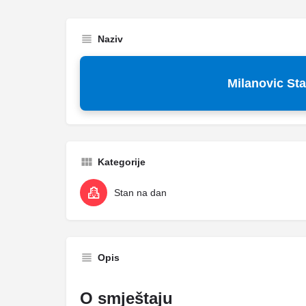
Naziv
Milanovic St
Kategorije
Stan na dan
Opis
O smještaju