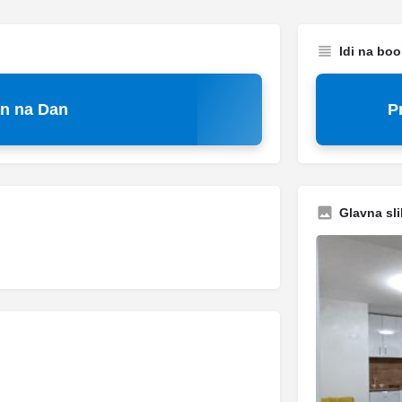
Idi na bo
an na Dan
P
Glavna sli