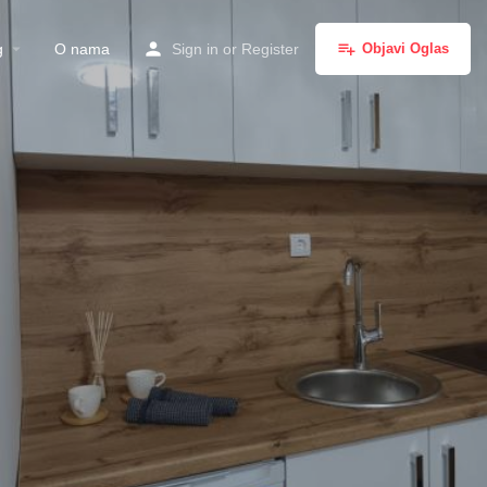
g
O nama
Sign in
or
Register
Objavi Oglas