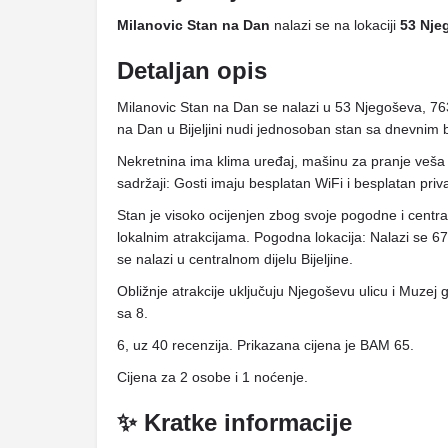
Milanovic Stan na Dan
nalazi se na lokaciji
53 Nje
Detaljan opis
Milanovic Stan na Dan se nalazi u 53 Njegoševa, 763
na Dan u Bijeljini nudi jednosoban stan sa dnevni
Nekretnina ima klima uređaj, mašinu za pranje veša
sadržaji: Gosti imaju besplatan WiFi i besplatan priva
Stan je visoko ocijenjen zbog svoje pogodne i centra
lokalnim atrakcijama. Pogodna lokacija: Nalazi se
se nalazi u centralnom dijelu Bijeljine.
Obližnje atrakcije uključuju Njegoševu ulicu i Muzej gr
sa 8.
6, uz 40 recenzija. Prikazana cijena je BAM 65.
Cijena za 2 osobe i 1 noćenje.
✨ Kratke informacije