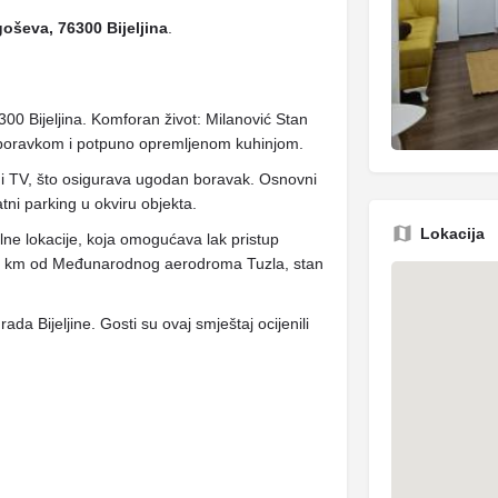
goševa, 76300 Bijeljina
.
00 Bijeljina. Komforan život: Milanović Stan
m boravkom i potpuno opremljenom kuhinjom.
 i TV, što osigurava ugodan boravak. Osnovni
tni parking u okviru objekta.
Lokacija
lne lokacije, koja omogućava lak pristup
 67 km od Međunarodnog aerodroma Tuzla, stan
ada Bijeljine. Gosti su ovaj smještaj ocijenili