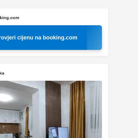
oking.com
rovjeri cijenu na booking.com
ka