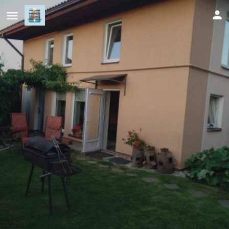
Namelis uždarame kieme