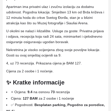
Apartman ima privatni ulaz i zvučnu izolaciju za dodatnu
udobnost. Pogodna lokacija: Smješten 13 km od Brda križeva i
12 minuta hoda do crkve Svetog Đorđa, stan je u blizini
atrakcija kao što su Muzej fotografije i Siauliai Arena.
U okolini se nalazi i klizalište. Usluge za goste: Privatna prijava
i odjava, recepcija koja radi 24 sata, minimarket i cjelodnevno
osiguranje osiguravaju ugodan boravak.
Nekretnina je visoko ocijenjena zbog svoje povoljne lokacije.
Gosti su ovaj smještaj ocijenili sa 9.
4, uz 73 recenzija. Prikazana cijena je BAM 127.
Cijena za 2 osobe i 1 noćenje.
✨ Kratke informacije
⭐ Ocjena:
9.4
na osnovu
73
recenzija
Cijena:
127 BAM
za 2 osobe i 1 noćenje
✅ Pogodnosti:
Besplatan parking, Pogodno za porodice,