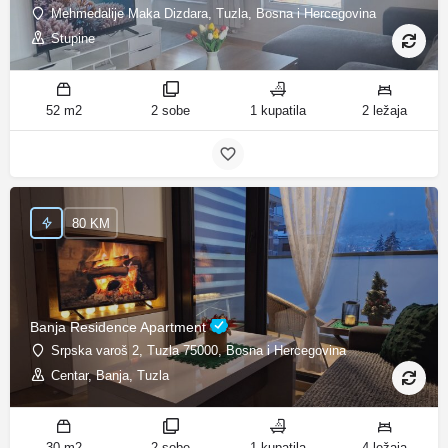
Mehmedalije Maka Dizdara, Tuzla, Bosna i Hercegovina
Stupine
52 m2
2 sobe
1 kupatila
2 ležaja
80 KM
Banja Residence Apartment
Srpska varoš 2, Tuzla 75000, Bosna i Hercegovina
Centar, Banja, Tuzla
30 m2
2 sobe
1 kupatila
4 ležaja