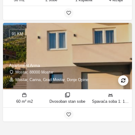
91 KM
Apartment Arma
Mostar, 88000 Mostar
Mostar, Carina, Grad Mostar, Donje Opine
60 m² m2
Dvosoban stan sobe
Spavaća soba 1: 1 bračni krevet | Spavaća soba 2: 1 bračni krevet ležaja