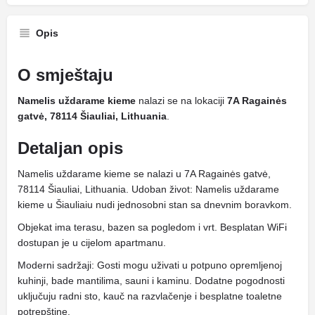
Opis
O smještaju
Namelis uždarame kieme
nalazi se na lokaciji
7A Ragainės
gatvė, 78114 Šiauliai, Lithuania
.
Detaljan opis
Namelis uždarame kieme se nalazi u 7A Ragainės gatvė,
78114 Šiauliai, Lithuania. Udoban život: Namelis uždarame
kieme u Šiauliaiu nudi jednosobni stan sa dnevnim boravkom.
Objekat ima terasu, bazen sa pogledom i vrt. Besplatan WiFi
dostupan je u cijelom apartmanu.
Moderni sadržaji: Gosti mogu uživati ​​u potpuno opremljenoj
kuhinji, bade mantilima, sauni i kaminu. Dodatne pogodnosti
uključuju radni sto, kauč na razvlačenje i besplatne toaletne
potrepštine.