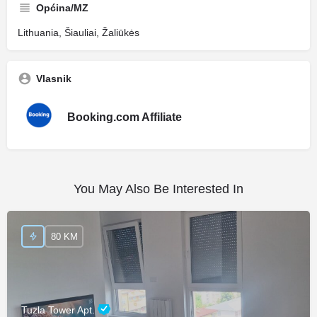
Općina/MZ
Lithuania, Šiauliai, Žaliūkės
Vlasnik
Booking.com Affiliate
You May Also Be Interested In
80 KM
Tuzla Tower Apt.