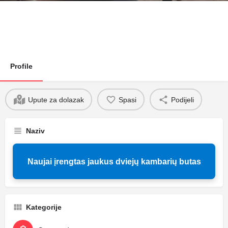
Profile
Upute za dolazak
Spasi
Podijeli
Naziv
Naujai įrengtas jaukus dviejų kambarių butas
Kategorije