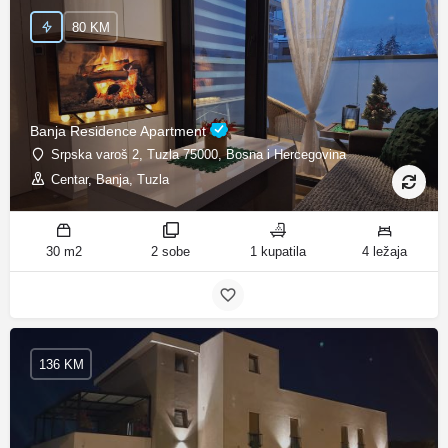
80 KM
Banja Residence Apartment
Srpska varoš 2, Tuzla 75000, Bosna i Hercegovina
Centar, Banja, Tuzla
30 m2
2 sobe
1 kupatila
4 ležaja
136 KM