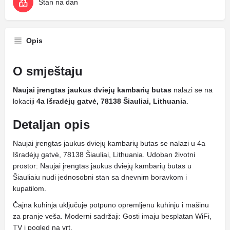
Stan na dan
Opis
O smještaju
Naujai įrengtas jaukus dviejų kambarių butas
nalazi se na
lokaciji
4a Išradėjų gatvė, 78138 Šiauliai, Lithuania
.
Detaljan opis
Naujai įrengtas jaukus dviejų kambarių butas se nalazi u 4a
Išradėjų gatvė, 78138 Šiauliai, Lithuania. Udoban životni
prostor: Naujai įrengtas jaukus dviejų kambarių butas u
Šiauliaiu nudi jednosobni stan sa dnevnim boravkom i
kupatilom.
Čajna kuhinja uključuje potpuno opremljenu kuhinju i mašinu
za pranje veša. Moderni sadržaji: Gosti imaju besplatan WiFi,
TV i pogled na vrt.