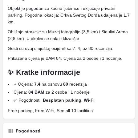
Objekt je pogodan za kućne ljubimce i uključuje privatni
parking. Pogodna lokacija: Crkva Svetog Đorđa udaljena je 1,7
km.
Obližnje atrakcije su Muzej fotografije (3,5 km) i Siauliai Arena
(2,8 km). U okolini se nalazi klizalište.
Gosti su ovaj smještaj ocijenili sa 7. 4, uz 80 recenzija.
Prikazana cijena je BAM 84. Cijena za 2 osobe i 1 noćenje.
✨ Kratke informacije
⭐ Ocjena:
7.4
na osnovu
80
recenzija
Cijena:
84 BAM
za 2 osobe i 1 noćenje
✅ Pogodnosti:
Besplatan parking, Wi-Fi
Free parking, Free WiFi, See all 10 facilities
Pogodnosti