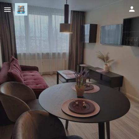
Naujai įrengtas jaukus dviejų
kambarių butas