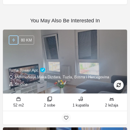
You May Also Be Interested In
80 KM
Tuzla Tower Apt.
Mehmedalije Maka Dizdara, Tuzla, Bosna i Hercegovina
Stupine
52 m2
2 sobe
1 kupatila
2 ležaja