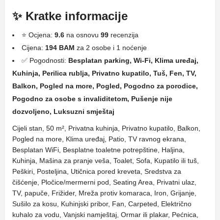
✨ Kratke informacije
⭐ Ocjena:
9.6
na osnovu
99
recenzija
Cijena:
194 BAM
za 2 osobe i 1 noćenje
✅ Pogodnosti:
Besplatan parking, Wi-Fi, Klima uređaj,
Kuhinja, Perilica rublja, Privatno kupatilo, Tuš, Fen, TV,
Balkon, Pogled na more, Pogled, Pogodno za porodice,
Pogodno za osobe s invaliditetom, Pušenje nije
dozvoljeno, Luksuzni smještaj
Cijeli stan, 50 m², Privatna kuhinja, Privatno kupatilo, Balkon,
Pogled na more, Klima uređaj, Patio, TV ravnog ekrana,
Besplatan WiFi, Besplatne toaletne potrepštine, Haljina,
Kuhinja, Mašina za pranje veša, Toalet, Sofa, Kupatilo ili tuš,
Peškiri, Posteljina, Utičnica pored kreveta, Sredstva za
čišćenje, Pločice/mermerni pod, Seating Area, Privatni ulaz,
TV, papuče, Frižider, Mreža protiv komaraca, Iron, Grijanje,
Sušilo za kosu, Kuhinjski pribor, Fan, Carpeted, Električno
kuhalo za vodu, Vanjski namještaj, Ormar ili plakar, Pećnica,