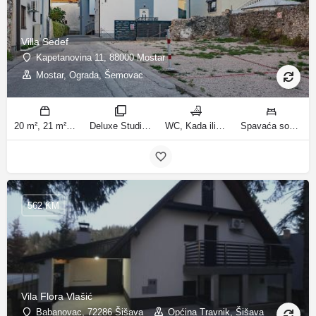
Villa Sedef
Kapetanovina 11, 88000 Mostar
Mostar, Ograda, Šemovac
20 m², 21 m², 31 m², 30 m² m2
Deluxe Studio, Studio sa balkonom, Apartman, Deluxe jednosobni apartman, Apartman sa balkonom sobe
WC, Kada ili tuš kupatila
Spavaća soba 1: 1 bračni krevet | Dnevni boravak: 1 kauč na razvlačenje | Spavaća soba 1: 1 francuski bračni krevet ležaja
562 KM
Vila Flora Vlašić
Babanovac, 72286 Šišava
Općina Travnik, Šišava