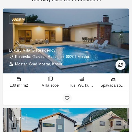
602 KM
Luxury Villa G Residency
Kosorska-Glavica, Blagaj bb, 88201 Mostar
Mostar, Grad Mostar, Kosor
130 m² m2
Villa sobe
Tuš, WC kupatila
Spavaća soba 1: 1 bračni krevet | Spavaća soba 2: 2 kreveta za jednu osobu | Spavaća soba 3: 1 bračni krevet | Spavaća soba 4: 2 kreveta za jednu osobu | Dnevni boravak: 1 kauč na razvlačenje ležaja
132 KM