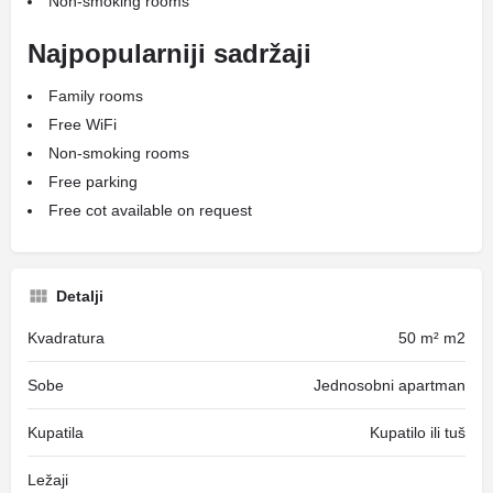
Non-smoking rooms
Najpopularniji sadržaji
Family rooms
Free WiFi
Non-smoking rooms
Free parking
Free cot available on request
Detalji
Kvadratura
50 m² m2
Sobe
Jednosobni apartman
Kupatila
Kupatilo ili tuš
Ležaji