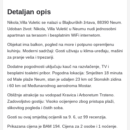
Detaljan opis
Nikola,Villa Vuletic se nalazi u Blajburških žrtava, 88390 Neum.
Udoban život: Nikola, Villa Vuletić u Neumu nudi jednosobni
apartman sa terasom i besplatnim WiFi internetom.
Objekat ima balkon, pogled na more i potpuno opremljenu
kuhinju. Moderni sadržaji: Gosti uživaju u klima-uređaju, mašini
za pranje veša i trpezariji.
Dodatne pogodnosti uključuju kauč na razvlačenje, TV i
besplatni toaletni pribor. Pogodna lokacija: Smješten 18 minuta
od Male plaže Neum, stan je udaljen 23 km od Stonskih zidina
i 60 km od Međunarodnog aerodroma Mostar.
Obližnje atrakcije su vodopad Kravica i Arboretum Trsteno.
Zadovoljstvo gostiju: Visoko ocijenjeno zbog pristupa plaži,
slikovitog pogleda i čistih soba.
Gosti su ovaj smještaj ocijenili sa 9. 6, uz 99 recenzija.
Prikazana cijena je BAM 194. Cijena za 2 osobe i 1 noćenje.