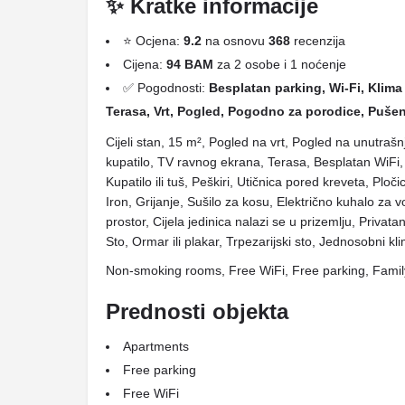
✨ Kratke informacije
⭐ Ocjena:
9.2
na osnovu
368
recenzija
Cijena:
94 BAM
za 2 osobe i 1 noćenje
✅ Pogodnosti:
Besplatan parking, Wi-Fi, Klima 
Terasa, Vrt, Pogled, Pogodno za porodice, Pušen
Cijeli stan, 15 m², Pogled na vrt, Pogled na unutrašnj
kupatilo, TV ravnog ekrana, Terasa, Besplatan WiFi, 
Kupatilo ili tuš, Peškiri, Utičnica pored kreveta, Ploč
Iron, Grijanje, Sušilo za kosu, Električno kuhalo za v
prostor, Cijela jedinica nalazi se u prizemlju, Privata
Sto, Ormar ili plakar, Trpezarijski sto, Jednosobni kl
Non-smoking rooms, Free WiFi, Free parking, Fami
Prednosti objekta
Apartments
Free parking
Free WiFi