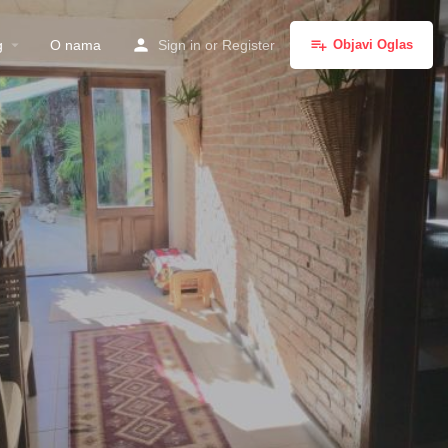
g
O nama
Sign in
or
Register
Objavi Oglas