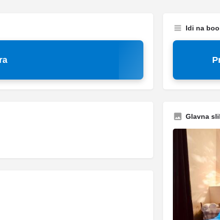
Idi na bo
ra
P
Glavna sli