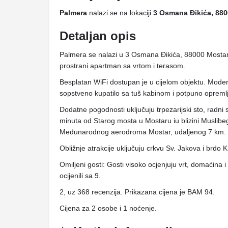
Palmera
nalazi se na lokaciji
3 Osmana Đikića, 880
Detaljan opis
Palmera se nalazi u 3 Osmana Đikića, 88000 Mostar
prostrani apartman sa vrtom i terasom.
Besplatan WiFi dostupan je u cijelom objektu. Moder
sopstveno kupatilo sa tuš kabinom i potpuno opreml
Dodatne pogodnosti uključuju trpezarijski sto, radni 
minuta od Starog mosta u Mostaru iu blizini Muslibe
Međunarodnog aerodroma Mostar, udaljenog 7 km.
Obližnje atrakcije uključuju crkvu Sv. Jakova i brdo K
Omiljeni gosti: Gosti visoko ocjenjuju vrt, domaćina 
ocijenili sa 9.
2, uz 368 recenzija. Prikazana cijena je BAM 94.
Cijena za 2 osobe i 1 noćenje.