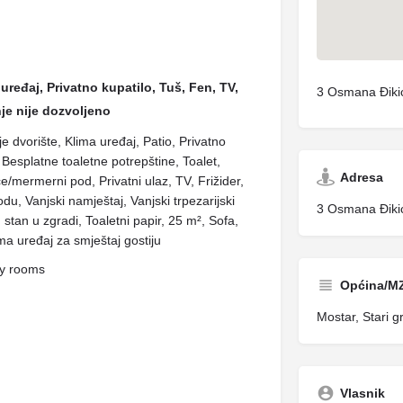
uređaj, Privatno kupatilo, Tuš, Fen, TV,
3 Osmana Điki
je nije dozvoljeno
e dvorište, Klima uređaj, Patio, Privatno
Besplatne toaletne potrepštine, Toalet,
Adresa
ice/mermerni pod, Privatni ulaz, TV, Frižider,
odu, Vanjski namještaj, Vanjski trpezarijski
3 Osmana Điki
n stan u zgradi, Toaletni papir, 25 m², Sofa,
ima uređaj za smještaj gostiju
ly rooms
Općina/M
Mostar, Stari g
Vlasnik