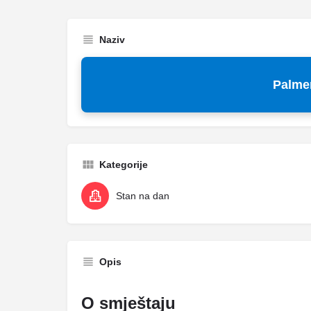
Naziv
Palme
Kategorije
Stan na dan
Opis
O smještaju