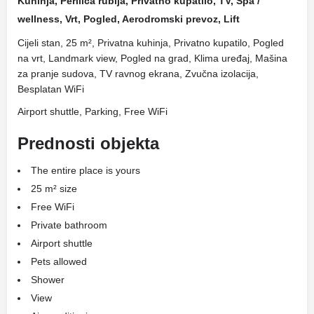
Kuhinja, Perilica rublja, Privatno kupatilo, TV, Spa /
wellness, Vrt, Pogled, Aerodromski prevoz, Lift
Cijeli stan, 25 m², Privatna kuhinja, Privatno kupatilo, Pogled
na vrt, Landmark view, Pogled na grad, Klima uređaj, Mašina
za pranje sudova, TV ravnog ekrana, Zvučna izolacija,
Besplatan WiFi
Airport shuttle, Parking, Free WiFi
Prednosti objekta
The entire place is yours
25 m² size
Free WiFi
Private bathroom
Airport shuttle
Pets allowed
Shower
View