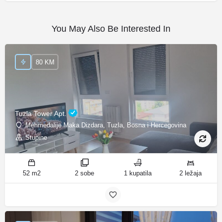
You May Also Be Interested In
80 KM
Tuzla Tower Apt.
Mehmedalije Maka Dizdara, Tuzla, Bosna i Hercegovina
Stupine
52 m2
2 sobe
1 kupatila
2 ležaja