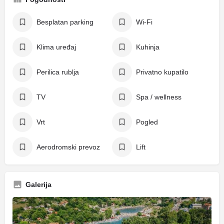
Besplatan parking
Wi-Fi
Klima uređaj
Kuhinja
Perilica rublja
Privatno kupatilo
TV
Spa / wellness
Vrt
Pogled
Aerodromski prevoz
Lift
Galerija