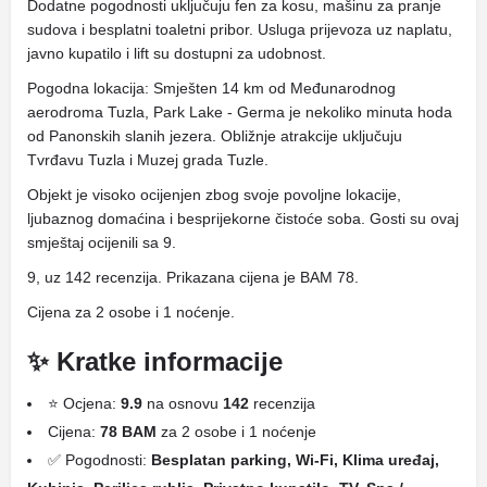
Dodatne pogodnosti uključuju fen za kosu, mašinu za pranje
sudova i besplatni toaletni pribor. Usluga prijevoza uz naplatu,
javno kupatilo i lift su dostupni za udobnost.
Pogodna lokacija: Smješten 14 km od Međunarodnog
aerodroma Tuzla, Park Lake - Germa je nekoliko minuta hoda
od Panonskih slanih jezera. Obližnje atrakcije uključuju
Tvrđavu Tuzla i Muzej grada Tuzle.
Objekt je visoko ocijenjen zbog svoje povoljne lokacije,
ljubaznog domaćina i besprijekorne čistoće soba. Gosti su ovaj
smještaj ocijenili sa 9.
9, uz 142 recenzija. Prikazana cijena je BAM 78.
Cijena za 2 osobe i 1 noćenje.
✨ Kratke informacije
⭐ Ocjena:
9.9
na osnovu
142
recenzija
Cijena:
78 BAM
za 2 osobe i 1 noćenje
✅ Pogodnosti:
Besplatan parking, Wi-Fi, Klima uređaj,