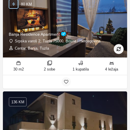
80 KM
Banja Residence Apartment
Srpska varoš 2, Tuzla 75000, Bosna i Hercegovina
Centar, Banja, Tuzla
30 m2
2 sobe
1 kupatila
4 ležaja
136 KM