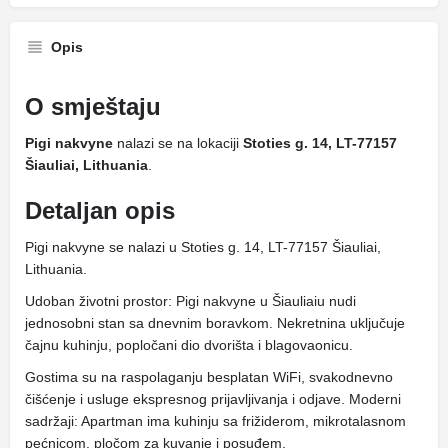
Opis
O smještaju
Pigi nakvyne
nalazi se na lokaciji
Stoties g. 14, LT-77157
Šiauliai, Lithuania
.
Detaljan opis
Pigi nakvyne se nalazi u Stoties g. 14, LT-77157 Šiauliai,
Lithuania.
Udoban životni prostor: Pigi nakvyne u Šiauliaiu nudi
jednosobni stan sa dnevnim boravkom. Nekretnina uključuje
čajnu kuhinju, popločani dio dvorišta i blagovaonicu.
Gostima su na raspolaganju besplatan WiFi, svakodnevno
čišćenje i usluge ekspresnog prijavljivanja i odjave. Moderni
sadržaji: Apartman ima kuhinju sa frižiderom, mikrotalasnom
pećnicom, pločom za kuvanje i posuđem.