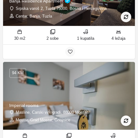
Banja Residence Apartment
Srpska varoš 2, Tuzla 75000, Bosna i Hercegovina
Centar, Banja, Tuzla
30 m2
2 sobe
1 kupatila
4 ležaja
94 KM
Imperial rooms
Masline, Carski vinogradi, 88000 Mostar
Mostar, Grad Mostar, Gnojnice