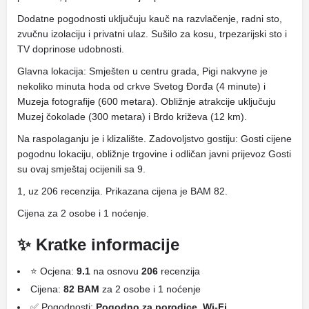
Dodatne pogodnosti uključuju kauč na razvlačenje, radni sto,
zvučnu izolaciju i privatni ulaz. Sušilo za kosu, trpezarijski sto i
TV doprinose udobnosti.
Glavna lokacija: Smješten u centru grada, Pigi nakvyne je
nekoliko minuta hoda od crkve Svetog Đorđa (4 minute) i
Muzeja fotografije (600 metara). Obližnje atrakcije uključuju
Muzej čokolade (300 metara) i Brdo križeva (12 km).
Na raspolaganju je i klizalište. Zadovoljstvo gostiju: Gosti cijene
pogodnu lokaciju, obližnje trgovine i odličan javni prijevoz Gosti
su ovaj smještaj ocijenili sa 9.
1, uz 206 recenzija. Prikazana cijena je BAM 82.
Cijena za 2 osobe i 1 noćenje.
✨ Kratke informacije
⭐ Ocjena:
9.1
na osnovu
206
recenzija
Cijena:
82 BAM
za 2 osobe i 1 noćenje
✅ Pogodnosti:
Pogodno za porodice, Wi-Fi