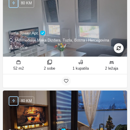
80 KM
Tuzla Tower Apt.
Mehmedalije Maka Dizdara, Tuzla, Bosna i Hercegovina
Stupine
52 m2
2 sobe
1 kupatila
2 ležaja
80 KM