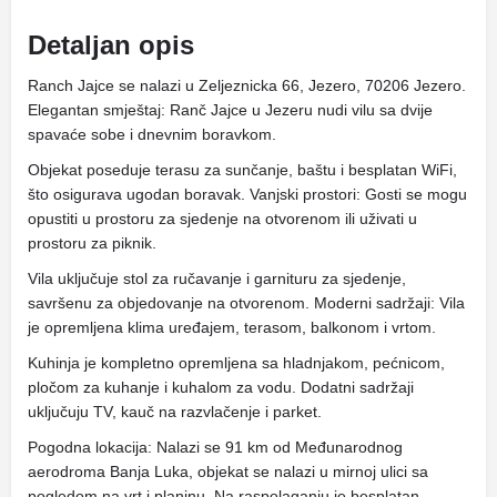
Detaljan opis
Ranch Jajce se nalazi u Zeljeznicka 66, Jezero, 70206 Jezero.
Elegantan smještaj: Ranč Jajce u Jezeru nudi vilu sa dvije
spavaće sobe i dnevnim boravkom.
Objekat poseduje terasu za sunčanje, baštu i besplatan WiFi,
što osigurava ugodan boravak. Vanjski prostori: Gosti se mogu
opustiti u prostoru za sjedenje na otvorenom ili uživati ​​u
prostoru za piknik.
Vila uključuje stol za ručavanje i garnituru za sjedenje,
savršenu za objedovanje na otvorenom. Moderni sadržaji: Vila
je opremljena klima uređajem, terasom, balkonom i vrtom.
Kuhinja je kompletno opremljena sa hladnjakom, pećnicom,
pločom za kuhanje i kuhalom za vodu. Dodatni sadržaji
uključuju TV, kauč na razvlačenje i parket.
Pogodna lokacija: Nalazi se 91 km od Međunarodnog
aerodroma Banja Luka, objekat se nalazi u mirnoj ulici sa
pogledom na vrt i planinu. Na raspolaganju je besplatan