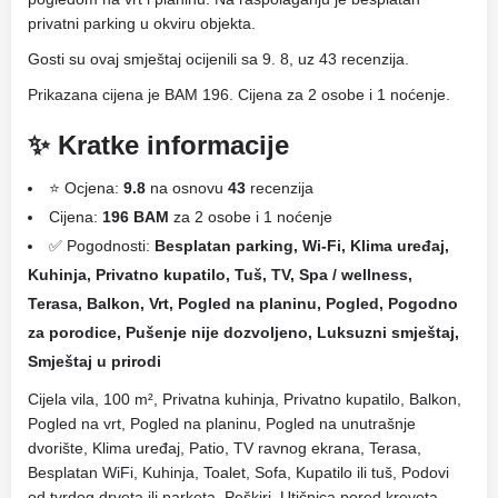
privatni parking u okviru objekta.
Gosti su ovaj smještaj ocijenili sa 9. 8, uz 43 recenzija.
Prikazana cijena je BAM 196. Cijena za 2 osobe i 1 noćenje.
✨ Kratke informacije
⭐ Ocjena:
9.8
na osnovu
43
recenzija
Cijena:
196 BAM
za 2 osobe i 1 noćenje
✅ Pogodnosti:
Besplatan parking, Wi-Fi, Klima uređaj,
Kuhinja, Privatno kupatilo, Tuš, TV, Spa / wellness,
Terasa, Balkon, Vrt, Pogled na planinu, Pogled, Pogodno
za porodice, Pušenje nije dozvoljeno, Luksuzni smještaj,
Smještaj u prirodi
Cijela vila, 100 m², Privatna kuhinja, Privatno kupatilo, Balkon,
Pogled na vrt, Pogled na planinu, Pogled na unutrašnje
dvorište, Klima uređaj, Patio, TV ravnog ekrana, Terasa,
Besplatan WiFi, Kuhinja, Toalet, Sofa, Kupatilo ili tuš, Podovi
od tvrdog drveta ili parketa, Peškiri, Utičnica pored kreveta,