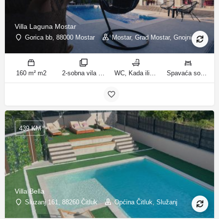
Villa Laguna Mostar
Gorica bb, 88000 Mostar
Mostar, Grad Mostar, Gnojnice
160 m² m2
2-sobna vila sobe
WC, Kada ili tuš kupatila
Spavaća soba 1: 1 bračni krevet | Spavaća soba 2: 3 kreveta za jednu osobu | Dnevni boravak: 1 kauč na razvlačenje ležaja
439 KM
Villa Bella
Sluzanj 161, 88260 Čitluk
Općina Čitluk, Služanj