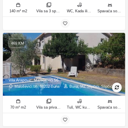
140 m² m2
Vila sa 3 spavaće sobe sobe
WC, Kada ili tuš kupatila
Spavaća soba 1: 1 bračni krevet | Spavaća soba 2: 2 kreveta za jednu osobu | Spavaća soba 3: 2 kreveta za jednu osobu | Dnevni boravak: 1 kauč na razvlačenje ležaja
469 KM
Vila Arapović, Maloševići 56
Maloševići bb, 88202 Buna
Buna, MZ Slipčići, Slipčići
70 m² m2
Vila sa privatnim bazenom sobe
Tuš, WC kupatila
Spavaća soba 1: 3 odvojena kreveta | Spavaća soba 2: 3 kreveta za jednu osobu | Dnevni boravak: 1 kauč na razvlačenje ležaja