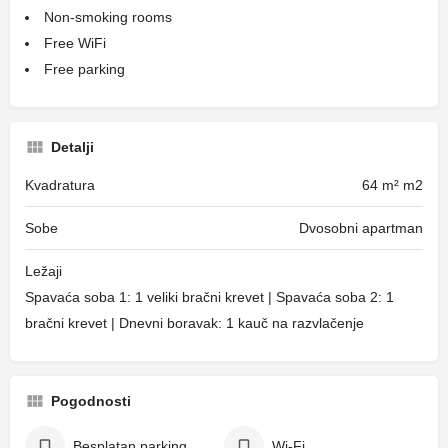
Non-smoking rooms
Free WiFi
Free parking
Detalji
Kvadratura
64 m² m2
Sobe
Dvosobni apartman
Ležaji
Spavaća soba 1: 1 veliki bračni krevet | Spavaća soba 2: 1
bračni krevet | Dnevni boravak: 1 kauč na razvlačenje
Pogodnosti
Besplatan parking
Wi-Fi