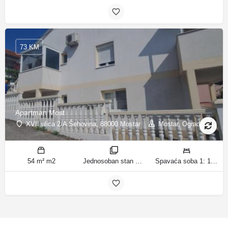
73 KM
Apartman Most
XVII ulica 2/A Šehovina, 88000 Mostar
Mostar, Ograda
54 m² m2
Jednosoban stan sobe
Spavaća soba 1: 1 bračni krevet | Dnevni boravak: 1 kauč na razvlačenje ležaja