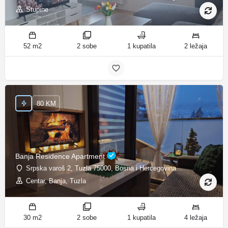
Stupine
52 m2
2 sobe
1 kupatila
2 ležaja
80 KM
Banja Residence Apartment
Srpska varoš 2, Tuzla 75000, Bosna i Hercegovina
Centar, Banja, Tuzla
30 m2
2 sobe
1 kupatila
4 ležaja