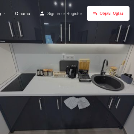
g
O nama
Sign in
or
Register
Objavi Oglas