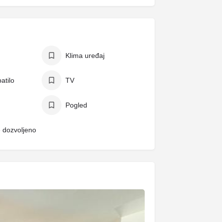
Klima uređaj
atilo
TV
Pogled
e dozvoljeno