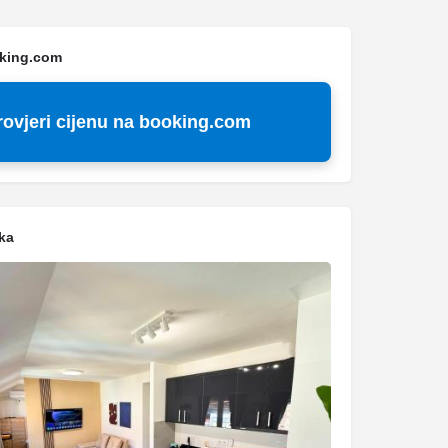
oking.com
rovjeri cijenu na booking.com
ka