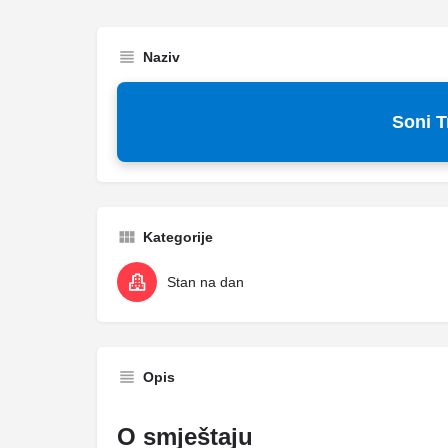
Naziv
Soni T
Kategorije
Stan na dan
Opis
O smještaju