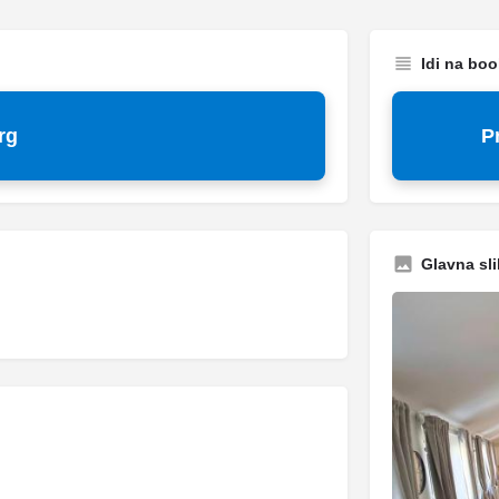
Idi na bo
rg
P
Glavna sli