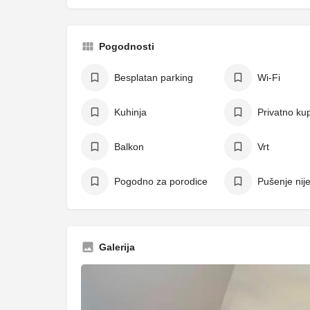
Pogodnosti
Besplatan parking
Wi-Fi
Kuhinja
Privatno kup
Balkon
Vrt
Pogodno za porodice
Pušenje nij
Galerija