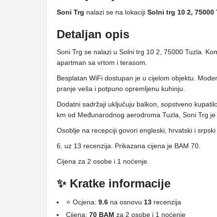
Soni Trg
nalazi se na lokaciji
Solni trg 10 2, 75000
Detaljan opis
Soni Trg se nalazi u Solni trg 10 2, 75000 Tuzla. Kom
apartman sa vrtom i terasom.
Besplatan WiFi dostupan je u cijelom objektu. Moder
pranje veša i potpuno opremljenu kuhinju.
Dodatni sadržaji uključuju balkon, sopstveno kupatil
km od Međunarodnog aerodroma Tuzla, Soni Trg je 5
Osoblje na recepciji govori engleski, hrvatski i srpski 
6, uz 13 recenzija. Prikazana cijena je BAM 70.
Cijena za 2 osobe i 1 noćenje.
✨ Kratke informacije
⭐ Ocjena:
9.6
na osnovu
13
recenzija
Cijena:
70 BAM
za 2 osobe i 1 noćenje