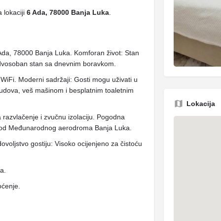
 lokaciji
6 Ada, 78000 Banja Luka
.
Ada, 78000 Banja Luka. Komforan život: Stan
 dvosoban stan sa dnevnim boravkom.
WiFi. Moderni sadržaji: Gosti mogu uživati ​​u
udova, veš mašinom i besplatnim toaletnim
Lokacija
razvlačenje i zvučnu izolaciju. Pogodna
 km od Međunarodnog aerodroma Banja Luka.
ovoljstvo gostiju: Visoko ocijenjeno za čistoću
ja.
oćenje.