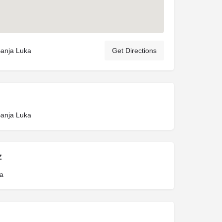
Banja Luka
Get Directions
Banja Luka
Z
a