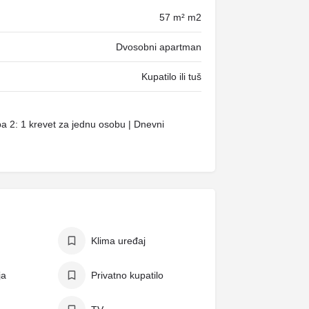
57 m² m2
Dvosobni apartman
Kupatilo ili tuš
ba 2: 1 krevet za jednu osobu | Dnevni
Klima uređaj
ja
Privatno kupatilo