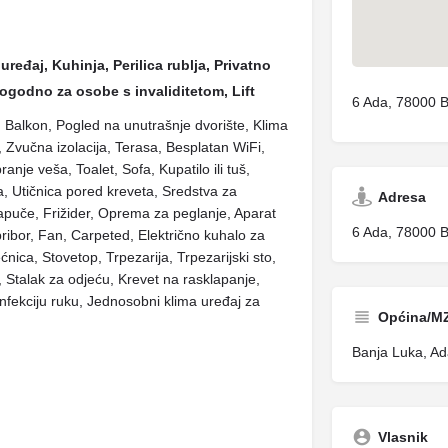
uređaj, Kuhinja, Perilica rublja, Privatno
Pogodno za osobe s invaliditetom, Lift
6 Ada, 78000 
o, Balkon, Pogled na unutrašnje dvorište, Klima
Zvučna izolacija, Terasa, Besplatan WiFi,
nje veša, Toalet, Sofa, Kupatilo ili tuš,
na, Utičnica pored kreveta, Sredstva za
Adresa
apuče, Frižider, Oprema za peglanje, Aparat
6 Ada, 78000 
 pribor, Fan, Carpeted, Električno kuhalo za
ećnica, Stovetop, Trpezarija, Trpezarijski sto,
, Stalak za odjeću, Krevet na rasklapanje,
infekciju ruku, Jednosobni klima uređaj za
Općina/M
Banja Luka, Ad
Vlasnik