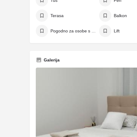
Tuš
Fen
Terasa
Balkon
Pogodno za osobe s invaliditetom
Lift
Galerija