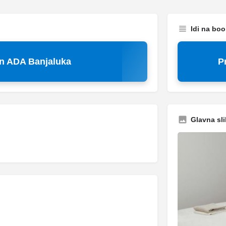
Idi na bo
n ADA Banjaluka
P
Glavna sli