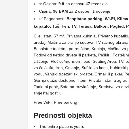
⭐ Ocjena:
9.9
na osnovu
47
recenzija
Cijena:
96 BAM
za 2 osobe i 1 noćenje
✅ Pogodnosti:
Besplatan parking, Wi-Fi, Klima 
kupatilo, Tuš, Fen, TV, Terasa, Balkon, Pogled, 
Cijeli stan, 57 m², Privatna kuhinja, Privatno kupatil
uređaj, Mašina za pranje sudova, TV ravnog ekrana, 
Besplatne toaletne potrepštine, Kuhinja, Mašina za pra
Podovi od tvrdog drveta ili parketa, Peškiri, Postelji
čišćenje, Pločice/mermerni pod, Seating Area, TV, p
za čaj/kafu, Iron, Grijanje, Sušilo za kosu, Kuhinjski
vodu, Vanjski trpezarijski prostor, Ormar ili plakar, P
Gornje etaže dostupne liftom, Privatan stan u zgradi
Toaletni papir, Sofa na razvlačenje, Sredstvo za dez
smještaj gostiju
Free WiFi, Free parking
Prednosti objekta
The entire place is yours