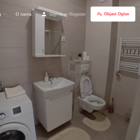
g
O nama
Sign in
or
Register
Objavi Oglas