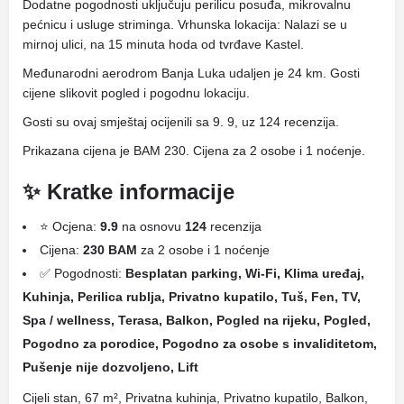
Dodatne pogodnosti uključuju perilicu posuđa, mikrovalnu
pećnicu i usluge striminga. Vrhunska lokacija: Nalazi se u
mirnoj ulici, na 15 minuta hoda od tvrđave Kastel.
Međunarodni aerodrom Banja Luka udaljen je 24 km. Gosti
cijene slikovit pogled i pogodnu lokaciju.
Gosti su ovaj smještaj ocijenili sa 9. 9, uz 124 recenzija.
Prikazana cijena je BAM 230. Cijena za 2 osobe i 1 noćenje.
✨ Kratke informacije
⭐ Ocjena:
9.9
na osnovu
124
recenzija
Cijena:
230 BAM
za 2 osobe i 1 noćenje
✅ Pogodnosti:
Besplatan parking, Wi-Fi, Klima uređaj,
Kuhinja, Perilica rublja, Privatno kupatilo, Tuš, Fen, TV,
Spa / wellness, Terasa, Balkon, Pogled na rijeku, Pogled,
Pogodno za porodice, Pogodno za osobe s invaliditetom,
Pušenje nije dozvoljeno, Lift
Cijeli stan, 67 m², Privatna kuhinja, Privatno kupatilo, Balkon,