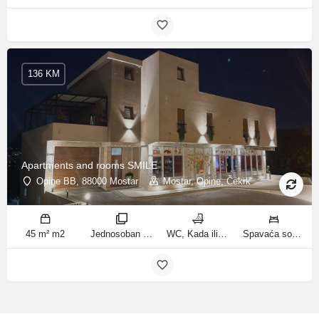
136 KM
Apartments and rooms SMILE
Opine BB, 88000 Mostar
Mostar, Opine, Čekrk
45 m² m2
Jednosoban stan sobe
WC, Kada ili tuš kupatila
Spavaća soba 1: 1 francuski bračni krevet | Dnevni boravak: 2 kauča na razvlačenje ležaja