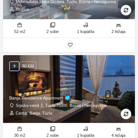
Mehmedalije Maka Dizdara, Tuzla, Bosna i Hercegovina
Stupine
52 m2
2 sobe
1 kupatila
2 ležaja
80 KM
Banja Residence Apartment
Srpska varoš 2, Tuzla 75000, Bosna i Hercegovina
Centar, Banja, Tuzla
30 m2
2 sobe
1 kupatila
4 ležaja