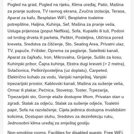
Pogled na grad, Pogled na rijeku, Klima uređaj, Patio, Mašina
za pranje sudova, TV ravnog ekrana, Zvučna izolacija, Terasa,
Aparat za kafu, Besplatan WiFi, Besplatne toaletne
potrepštine, Haljina, Kuhinja, Sef, Mašina za pranje veša,
Usluga prijenosa (poput Netflixa), Sofa, Kupatilo ili tuš, Podovi
od tvrdog drveta ili parketa, Peškiri, Posteljina, Utičnica pored
kreveta, Sredstva za čišćenje, Sto, Seating Area, Privatni ulaz,
TV, papuče, Frižider, Oprema za peglanje, Satelitski kanali,
Aparat za čaj/kafu, Iron, Mikrovalna, Grijanje, Sušilo za kosu,
Kuhinjski pribor, Čajna kuhinja, Ekstra dugi kreveti (> 2 metra),
Svlačionica, Peškiri/posteljina (uz doplatu), Carpeted,
Električno kuhalo za vodu, Vanjski namještaj, Vanjski
trpezarijski prostor, Kablovski kanali, Mašina za sušenje veša,
Ormar ili plakar, Pećnica, Stovetop, Toster, Trpezarija,
Trpezarijski sto, Gornje etaže dostupne liftom, Privatan stan u
zgradi, Stalak za odjeću, Stalak za sušenje odjeće, Toaletni
papir, Sofa na razvlačenje, Cijela jedinica dostupna invalidskim
kolicima, Dostupan sluhu, Sredstvo za dezinfekciju ruku,
Jednosobni klima uređaj za smještaj gostiju
Non-smoking rooms, Facilities for disabled guests, Free WiFi,