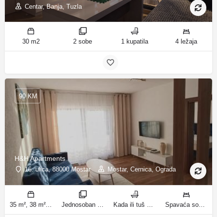
Centar, Banja, Tuzla
30 m2
2 sobe
1 kupatila
4 ležaja
90 KM
H&H Apartments
16. ulica, 88000 Mostar
Mostar, Cernica, Ograda
35 m², 38 m² m2
Jednosoban stan sa balkonom, Apartman sobe
Kada ili tuš kupatila
Spavaća soba 1: 1 bračni krevet | Dnevni boravak: 1 kauč na razvlačenje | Spavaća soba 1: 3 kreveta za jednu osobu ležaja