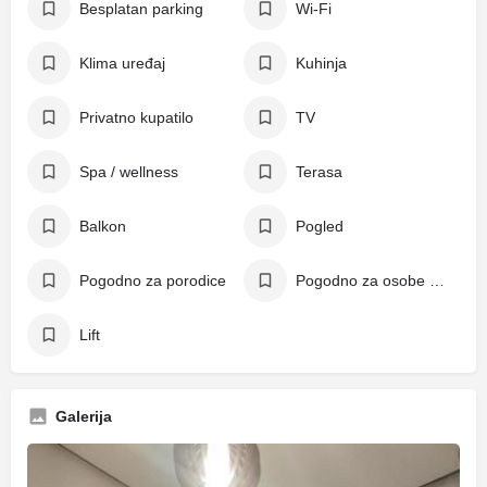
Besplatan parking
Wi-Fi
Klima uređaj
Kuhinja
Privatno kupatilo
TV
Spa / wellness
Terasa
Balkon
Pogled
Pogodno za porodice
Pogodno za osobe s invaliditetom
Lift
Galerija