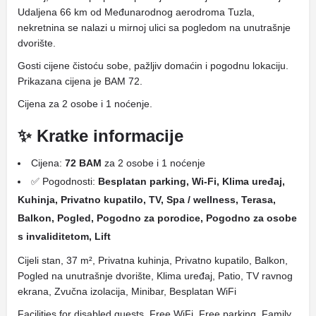
Udaljena 66 km od Međunarodnog aerodroma Tuzla,
nekretnina se nalazi u mirnoj ulici sa pogledom na unutrašnje
dvorište.
Gosti cijene čistoću sobe, pažljiv domaćin i pogodnu lokaciju.
Prikazana cijena je BAM 72.
Cijena za 2 osobe i 1 noćenje.
✨ Kratke informacije
Cijena:
72 BAM
za 2 osobe i 1 noćenje
✅ Pogodnosti:
Besplatan parking, Wi-Fi, Klima uređaj,
Kuhinja, Privatno kupatilo, TV, Spa / wellness, Terasa,
Balkon, Pogled, Pogodno za porodice, Pogodno za osobe
s invaliditetom, Lift
Cijeli stan, 37 m², Privatna kuhinja, Privatno kupatilo, Balkon,
Pogled na unutrašnje dvorište, Klima uređaj, Patio, TV ravnog
ekrana, Zvučna izolacija, Minibar, Besplatan WiFi
Facilities for disabled guests, Free WiFi, Free parking, Family