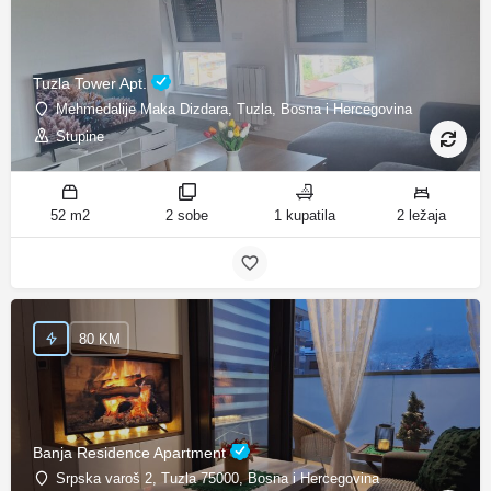
Tuzla Tower Apt.
Mehmedalije Maka Dizdara, Tuzla, Bosna i Hercegovina
Stupine
52 m2
2 sobe
1 kupatila
2 ležaja
80 KM
Banja Residence Apartment
Srpska varoš 2, Tuzla 75000, Bosna i Hercegovina