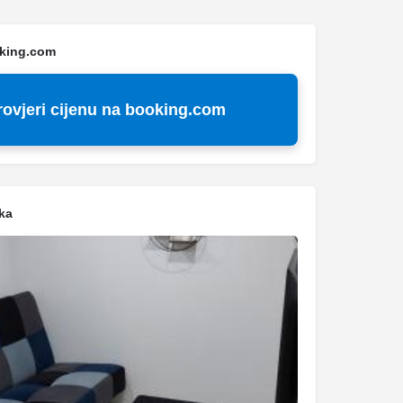
oking.com
rovjeri cijenu na booking.com
ka