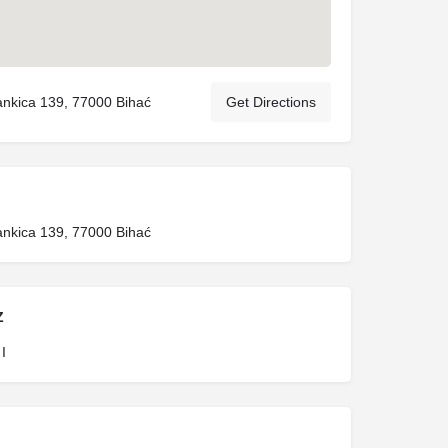
jankica 139, 77000 Bihać
Get Directions
jankica 139, 77000 Bihać
Z
I