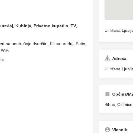
uređaj, Kuhinja, Privatno kupatilo, TV,
Ul.Irfana Ljubi
gled na unutrašnje dvorište, Klima uređaj, Patio,
 WiFi
Adresa
est
Ul.Irfana Ljubi
Općina/M
Bihać, Ozimice 
Vlasnik