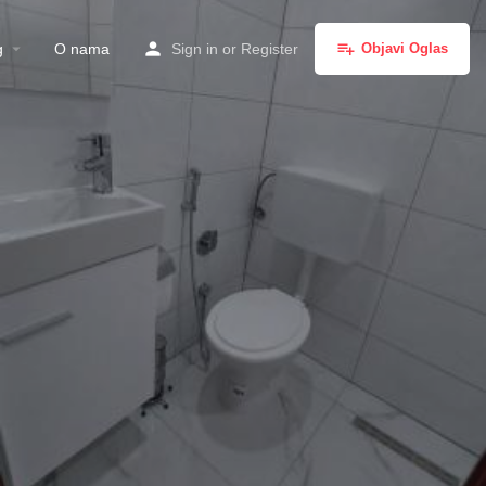
g
O nama
Sign in
or
Register
Objavi Oglas