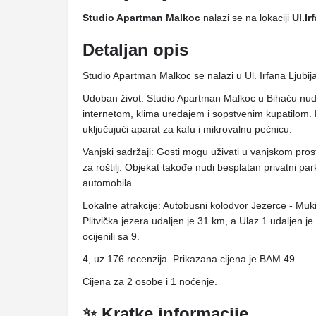
Studio Apartman Malkoc
nalazi se na lokaciji
Ul.Ir
Detaljan opis
Studio Apartman Malkoc se nalazi u Ul. Irfana Ljubi
Udoban život: Studio Apartman Malkoc u Bihaću nu
internetom, klima uređajem i sopstvenim kupatilom.
uključujući aparat za kafu i mikrovalnu pećnicu.
Vanjski sadržaji: Gosti mogu uživati ​​u vanjskom pros
za roštilj. Objekat takođe nudi besplatan privatni par
automobila.
Lokalne atrakcije: Autobusni kolodvor Jezerce - Muki
Plitvička jezera udaljen je 31 km, a Ulaz 1 udaljen 
ocijenili sa 9.
4, uz 176 recenzija. Prikazana cijena je BAM 49.
Cijena za 2 osobe i 1 noćenje.
✨ Kratke informacije