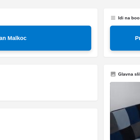
Idi na bo
an Malkoc
P
Glavna sli