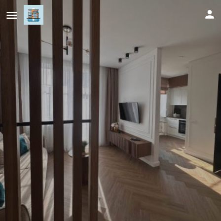
Šviesus ir šiltas butas Šiaulių miesto
centre