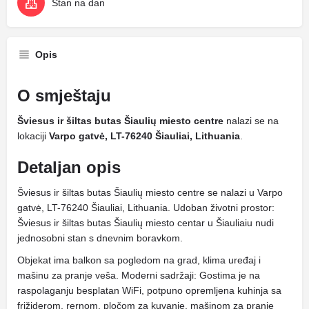
Stan na dan
Opis
O smještaju
Šviesus ir šiltas butas Šiaulių miesto centre
nalazi se na
lokaciji
Varpo gatvė, LT-76240 Šiauliai, Lithuania
.
Detaljan opis
Šviesus ir šiltas butas Šiaulių miesto centre se nalazi u Varpo
gatvė, LT-76240 Šiauliai, Lithuania. Udoban životni prostor:
Šviesus ir šiltas butas Šiaulių miesto centar u Šiauliaiu nudi
jednosobni stan s dnevnim boravkom.
Objekat ima balkon sa pogledom na grad, klima uređaj i
mašinu za pranje veša. Moderni sadržaji: Gostima je na
raspolaganju besplatan WiFi, potpuno opremljena kuhinja sa
frižiderom, rernom, pločom za kuvanje, mašinom za pranje