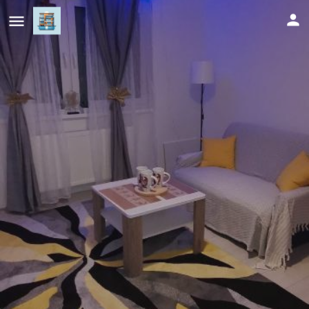
Sweet Dreams RD
Cijena (po danu)
79
KM