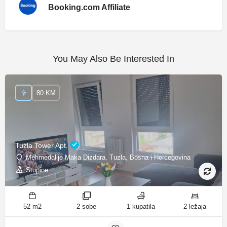
Booking.com Affiliate
You May Also Be Interested In
80 KM
Tuzla Tower Apt.
Mehmedalije Maka Dizdara, Tuzla, Bosna i Hercegovina
Stupine
52 m2
2 sobe
1 kupatila
2 ležaja