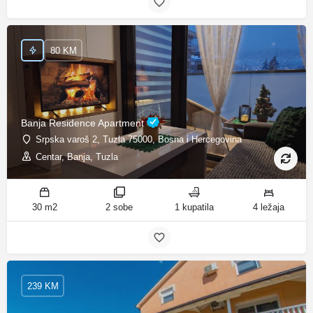
80 KM
Banja Residence Apartment
Srpska varoš 2, Tuzla 75000, Bosna i Hercegovina
Centar, Banja, Tuzla
30 m2
2 sobe
1 kupatila
4 ležaja
239 KM