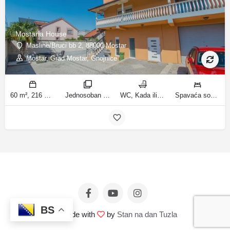
Mostaria House
Masline/Bruci bb 2, 88000 Mostar
Mostar, Grad Mostar, Gnojnice
60 m², 216 m² m2
Jednosoban stan sa vrtom, Apartman sa 4 sobe sobe
WC, Kada ili tuš kupatila
Spavaća soba 1: 1 veliki bračni krevet | Dnevni boravak: 1 kauč na razvlačenje | Spavaća soba 1: 1 bračni krevet | Spavaća soba 2: 1 bračni krevet | Spavaća soba 3: 1 bračni krevet | Spavaća soba 4: 1 krevet za jednu osobu ležaja
BS
© Made with
by
Stan na dan Tuzla