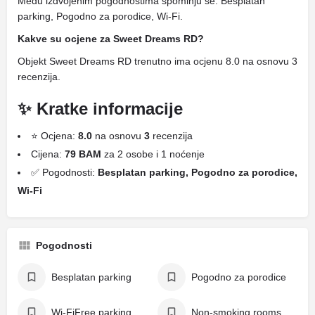
Među izdvojenim pogodnostima spominju se: Besplatan
parking, Pogodno za porodice, Wi-Fi.
Kakve su ocjene za Sweet Dreams RD?
Objekt Sweet Dreams RD trenutno ima ocjenu 8.0 na osnovu 3
recenzija.
✨ Kratke informacije
⭐ Ocjena:
8.0
na osnovu
3
recenzija
Cijena:
79 BAM
za 2 osobe i 1 noćenje
✅ Pogodnosti:
Besplatan parking, Pogodno za porodice,
Wi-Fi
Pogodnosti
Besplatan parking
Pogodno za porodice
Wi-FiFree parking
Non-smoking rooms