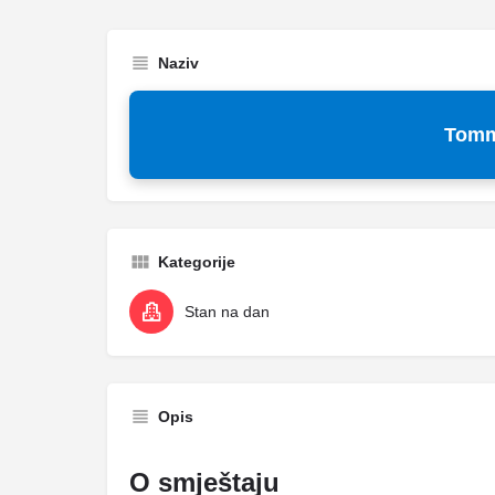
Naziv
Tom
Kategorije
Stan na dan
Opis
O smještaju