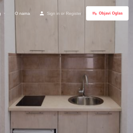
g
O nama
Sign in
or
Register
Objavi Oglas