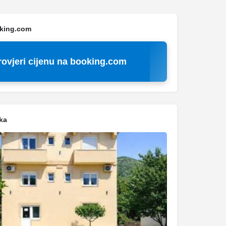
oking.com
rovjeri cijenu na booking.com
ka