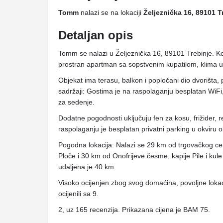
Tomm
nalazi se na lokaciji
Željeznička 16, 89101 T
Detaljan opis
Tomm se nalazi u Željeznička 16, 89101 Trebinje. K
prostran apartman sa sopstvenim kupatilom, klima 
Objekat ima terasu, balkon i popločani dio dvorišta,
sadržaji: Gostima je na raspolaganju besplatan WiFi, 
za sedenje.
Dodatne pogodnosti uključuju fen za kosu, frižider, 
raspolaganju je besplatan privatni parking u okviru o
Pogodna lokacija: Nalazi se 29 km od trgovačkog cen
Ploče i 30 km od Onofrijeve česme, kapije Pile i ku
udaljena je 40 km.
Visoko ocijenjen zbog svog domaćina, povoljne lokaci
ocijenili sa 9.
2, uz 165 recenzija. Prikazana cijena je BAM 75.