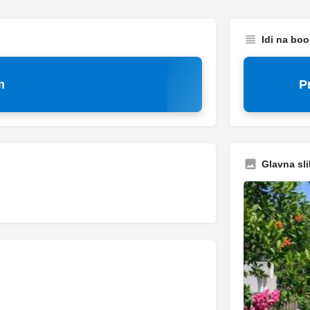
Idi na bo
m
P
Glavna sli