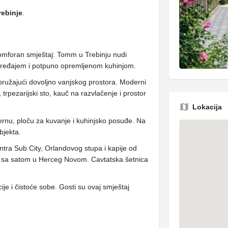
rebinje
.
omforan smještaj: Tomm u Trebinju nudi
uređajem i potpuno opremljenom kuhinjom.
 pružajući dovoljno vanjskog prostora. Moderni
trpezarijski sto, kauč na razvlačenje i prostor
Lokacija
rernu, ploču za kuvanje i kuhinjsko posuđe. Na
bjekta.
tra Sub City, Orlandovog stupa i kapije od
le sa satom u Herceg Novom. Cavtatska šetnica
je i čistoće sobe. Gosti su ovaj smještaj