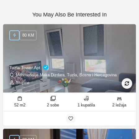
You May Also Be Interested In
80 KM
Tuzla Tower Apt.
Mehmedalije Maka Dizdara, Tuzla, Bosna i Hercegovina
Stupine
52 m2
2 sobe
1 kupatila
2 ležaja