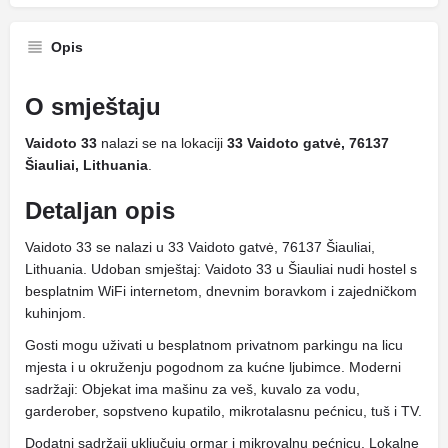
Opis
O smještaju
Vaidoto 33
nalazi se na lokaciji
33 Vaidoto gatvė, 76137
Šiauliai, Lithuania
.
Detaljan opis
Vaidoto 33 se nalazi u 33 Vaidoto gatvė, 76137 Šiauliai,
Lithuania. Udoban smještaj: Vaidoto 33 u Šiauliai nudi hostel s
besplatnim WiFi internetom, dnevnim boravkom i zajedničkom
kuhinjom.
Gosti mogu uživati ​​u besplatnom privatnom parkingu na licu
mjesta i u okruženju pogodnom za kućne ljubimce. Moderni
sadržaji: Objekat ima mašinu za veš, kuvalo za vodu,
garderober, sopstveno kupatilo, mikrotalasnu pećnicu, tuš i TV.
Dodatni sadržaji uključuju ormar i mikrovalnu pećnicu. Lokalne