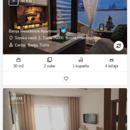
80 KM
Banja Residence Apartment
Srpska varoš 2, Tuzla 75000, Bosna i Hercegovina
Centar, Banja, Tuzla
30 m2
2 sobe
1 kupatila
4 ležaja
90 KM