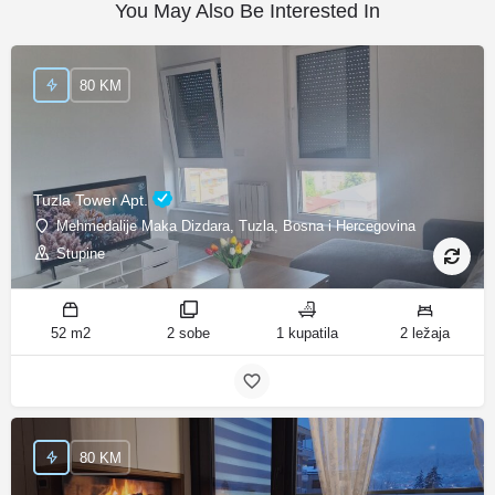
You May Also Be Interested In
80 KM
Tuzla Tower Apt.
Mehmedalije Maka Dizdara, Tuzla, Bosna i Hercegovina
Stupine
52 m2
2 sobe
1 kupatila
2 ležaja
80 KM