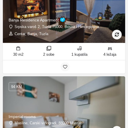
Banja Residence Apartment
Srpska varoš 2, Tuzla 75000, Bosna i Hercegovina
Centar, Banja, Tuzla
30 m2
2 sobe
1 kupatila
4 ležaja
94 KM
Imperial rooms
Masline, Carski vinogradi, 88000 Mostar