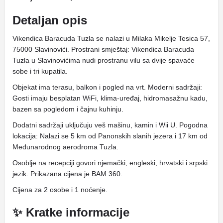
Detaljan opis
Vikendica Baracuda Tuzla se nalazi u Milaka Mikelje Tesica 57,
75000 Slavinovići. Prostrani smještaj: Vikendica Baracuda
Tuzla u Slavinovićima nudi prostranu vilu sa dvije spavaće
sobe i tri kupatila.
Objekat ima terasu, balkon i pogled na vrt. Moderni sadržaji:
Gosti imaju besplatan WiFi, klima-uređaj, hidromasažnu kadu,
bazen sa pogledom i čajnu kuhinju.
Dodatni sadržaji uključuju veš mašinu, kamin i Wii U. Pogodna
lokacija: Nalazi se 5 km od Panonskih slanih jezera i 17 km od
Međunarodnog aerodroma Tuzla.
Osoblje na recepciji govori njemački, engleski, hrvatski i srpski
jezik. Prikazana cijena je BAM 360.
Cijena za 2 osobe i 1 noćenje.
✨ Kratke informacije