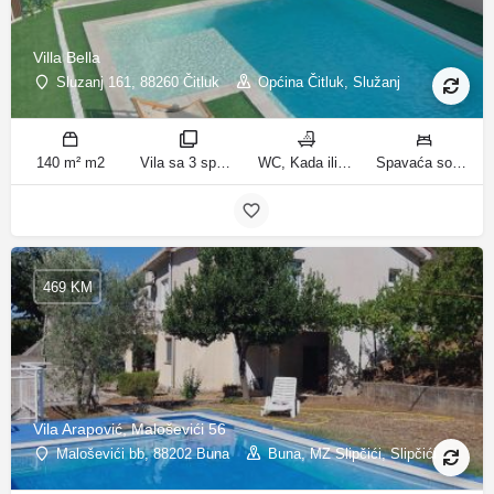
Villa Bella
Sluzanj 161, 88260 Čitluk
Općina Čitluk, Služanj
140 m² m2
Vila sa 3 spavaće sobe sobe
WC, Kada ili tuš kupatila
Spavaća soba 1: 1 bračni krevet | Spavaća soba 2: 2 kreveta za jednu osobu | Spavaća soba 3: 2 kreveta za jednu osobu | Dnevni boravak: 1 kauč na razvlačenje ležaja
469 KM
Vila Arapović, Maloševići 56
Maloševići bb, 88202 Buna
Buna, MZ Slipčići, Slipčići