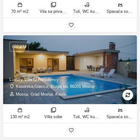
70 m² m2
Vila sa privatnim bazenom sobe
Tuš, WC kupatila
Spavaća soba 1: 3 odvojena kreveta | Spavaća soba 2: 3 kreveta za jednu osobu | Dnevni boravak: 1 kauč na razvlačenje ležaja
602 KM
Luxury Villa G Residency
Kosorska-Glavica, Blagaj bb, 88201 Mostar
Mostar, Grad Mostar, Kosor
130 m² m2
Villa sobe
Tuš, WC kupatila
Spavaća soba 1: 1 bračni krevet | Spavaća soba 2: 2 kreveta za jednu osobu | Spavaća soba 3: 1 bračni krevet | Spavaća soba 4: 2 kreveta za jednu osobu | Dnevni boravak: 1 kauč na razvlačenje ležaja