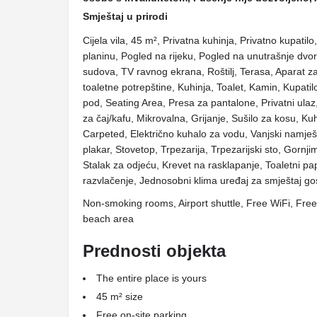
Smještaj u prirodi
Cijela vila, 45 m², Privatna kuhinja, Privatno kupatil
planinu, Pogled na rijeku, Pogled na unutrašnje dvor
sudova, TV ravnog ekrana, Roštilj, Terasa, Aparat z
toaletne potrepštine, Kuhinja, Toalet, Kamin, Kupatilo 
pod, Seating Area, Presa za pantalone, Privatni ulaz, 
za čaj/kafu, Mikrovalna, Grijanje, Sušilo za kosu, Kuh
Carpeted, Električno kuhalo za vodu, Vanjski namještaj
plakar, Stovetop, Trpezarija, Trpezarijski sto, Gorn
Stalak za odjeću, Krevet na rasklapanje, Toaletni pa
razvlačenje, Jednosobni klima uređaj za smještaj gos
Non-smoking rooms, Airport shuttle, Free WiFi, Free
beach area
Prednosti objekta
The entire place is yours
45 m² size
Free on-site parking