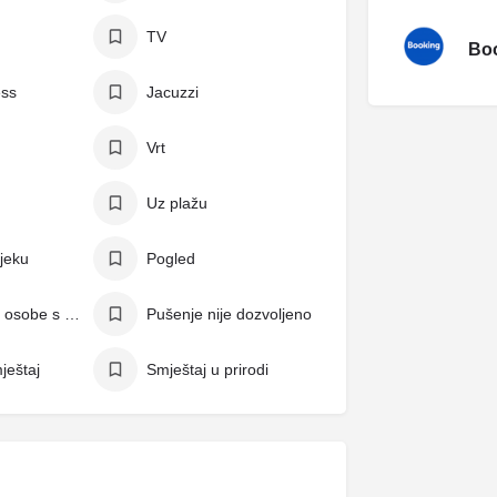
TV
Boo
ess
Jacuzzi
Vrt
Uz plažu
ijeku
Pogled
Pogodno za osobe s invaliditetom
Pušenje nije dozvoljeno
ještaj
Smještaj u prirodi