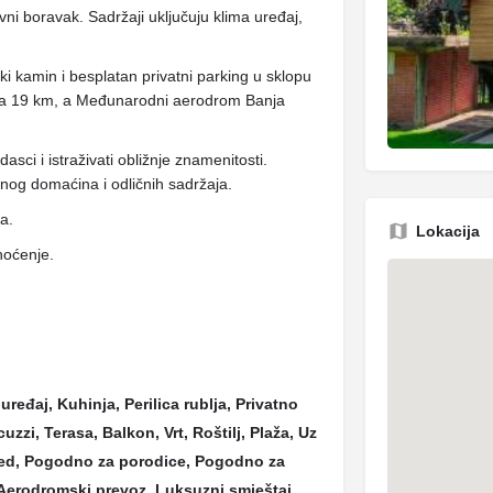
ni boravak. Sadržaji uključuju klima uređaj,
i kamin i besplatan privatni parking u sklopu
jena 19 km, a Međunarodni aerodrom Banja
sci i istraživati ​​obližnje znamenitosti.
aznog domaćina i odličnih sadržaja.
ja.
Lokacija
noćenje.
uređaj, Kuhinja, Perilica rublja, Privatno
uzzi, Terasa, Balkon, Vrt, Roštilj, Plaža, Uz
gled, Pogodno za porodice, Pogodno za
 Aerodromski prevoz, Luksuzni smještaj,