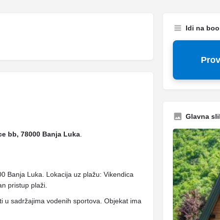
Idi na bo
Prov
Glavna sli
ce bb, 78000 Banja Luka
.
00 Banja Luka. Lokacija uz plažu: Vikendica
n pristup plaži.
ti ​​u sadržajima vodenih sportova. Objekat ima