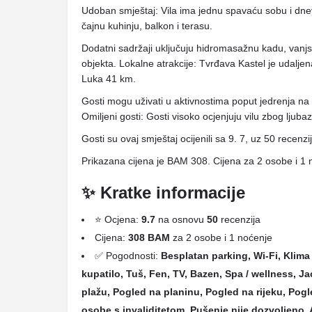
Udoban smještaj: Vila ima jednu spavaću sobu i dnev
čajnu kuhinju, balkon i terasu.
Dodatni sadržaji uključuju hidromasažnu kadu, vanjsk
objekta. Lokalne atrakcije: Tvrđava Kastel je udal
Luka 41 km.
Gosti mogu uživati ​​u aktivnostima poput jedrenja na da
Omiljeni gosti: Gosti visoko ocjenjuju vilu zbog ljub
Gosti su ovaj smještaj ocijenili sa 9. 7, uz 50 recenzi
Prikazana cijena je BAM 308. Cijena za 2 osobe i 1 
✨ Kratke informacije
⭐ Ocjena:
9.7
na osnovu
50
recenzija
Cijena:
308 BAM
za 2 osobe i 1 noćenje
✅ Pogodnosti:
Besplatan parking, Wi-Fi, Klima 
kupatilo, Tuš, Fen, TV, Bazen, Spa / wellness, Jac
plažu, Pogled na planinu, Pogled na rijeku, Po
osobe s invaliditetom, Pušenje nije dozvoljeno,