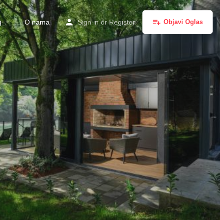
g
O nama
Sign in
or
Register
Objavi Oglas