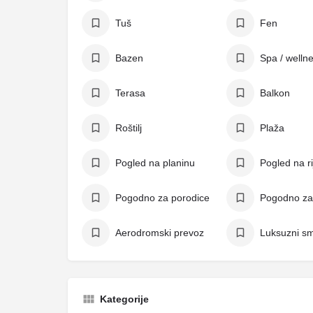
Tuš
Fen
Bazen
Spa / welln
Terasa
Balkon
Roštilj
Plaža
Pogled na planinu
Pogled na r
Pogodno za porodice
Aerodromski prevoz
Luksuzni sm
Kategorije