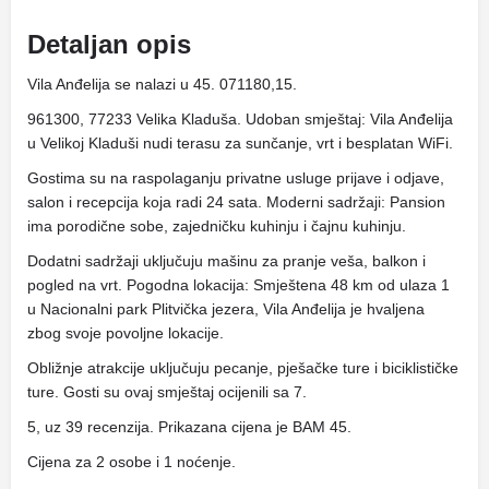
Detaljan opis
Vila Anđelija se nalazi u 45. 071180,15.
961300, 77233 Velika Kladuša. Udoban smještaj: Vila Anđelija
u Velikoj Kladuši nudi terasu za sunčanje, vrt i besplatan WiFi.
Gostima su na raspolaganju privatne usluge prijave i odjave,
salon i recepcija koja radi 24 sata. Moderni sadržaji: Pansion
ima porodične sobe, zajedničku kuhinju i čajnu kuhinju.
Dodatni sadržaji uključuju mašinu za pranje veša, balkon i
pogled na vrt. Pogodna lokacija: Smještena 48 km od ulaza 1
u Nacionalni park Plitvička jezera, Vila Anđelija je hvaljena
zbog svoje povoljne lokacije.
Obližnje atrakcije uključuju pecanje, pješačke ture i biciklističke
ture. Gosti su ovaj smještaj ocijenili sa 7.
5, uz 39 recenzija. Prikazana cijena je BAM 45.
Cijena za 2 osobe i 1 noćenje.