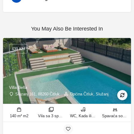
You May Also Be Interested In
439 KM
Villa Bella
Sluzanj 161, 88260 Čitluk
Općina Čitluk, Služanj
140 m² m2
Vila sa 3 spavaće sobe sobe
WC, Kada ili tuš kupatila
Spavaća soba 1: 1 bračni krevet | Spavaća soba 2: 2 kreveta za jednu osobu | Spavaća soba 3: 2 kreveta za jednu osobu | Dnevni boravak: 1 kauč na razvlačenje ležaja