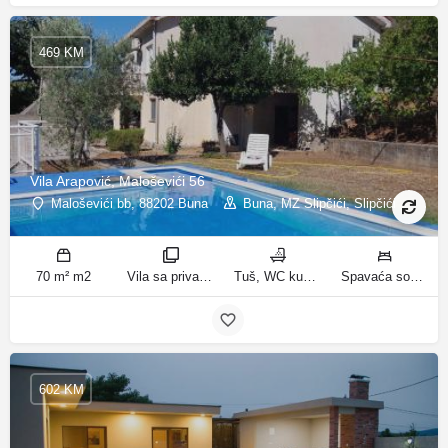
469 KM
Vila Arapović, Maloševići 56
Maloševići bb, 88202 Buna
Buna, MZ Slipčići, Slipčići
70 m² m2
Vila sa privatnim bazenom sobe
Tuš, WC kupatila
Spavaća soba 1: 3 odvojena kreveta | Spavaća soba 2: 3 kreveta za jednu osobu | Dnevni boravak: 1 kauč na razvlačenje ležaja
602 KM