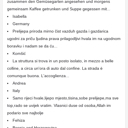
zusammen den Gemüsegarten angesehen und morgens
gemeinsam Kaffee getrunken und Suppe gegessen mit...
Isabella
Germany
Prelijepa priroda mirno čist vazduh gazda i gazdarica
ugodni za priču ljudina prava prilagodljivi hvala im na ugodnom
boravku i nadam se da ću...
Komšić
La struttura si trova in un posto isolato, in mezzo a belle
colline, a circa un'ora di auto dal confine. La strada è
comunque buona. L'accoglienza...
Andrea
Italy
Samo rijeci hvale,lijepo mjesto,tisina,sobe prelijepe,ma sve
top,rado se uvijek vratim. Vlasnici duse od osoba,Allah im
podario sve najbolje
Fehiza
Bosnia and Herzegovina