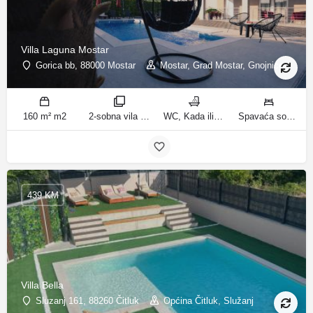
Villa Laguna Mostar
Gorica bb, 88000 Mostar
Mostar, Grad Mostar, Gnojnice
160 m² m2
2-sobna vila sobe
WC, Kada ili tuš kupatila
Spavaća soba 1: 1 bračni krevet | Spavaća soba 2: 3 kreveta za jednu osobu | Dnevni boravak: 1 kauč na razvlačenje ležaja
439 KM
Villa Bella
Sluzanj 161, 88260 Čitluk
Općina Čitluk, Služanj