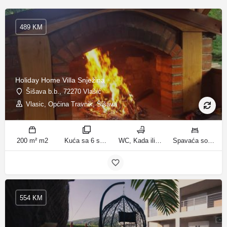
489 KM
Holiday Home Villa Snježina
Šišava b.b., 72270 Vlašić
Vlasic, Općina Travnik, Šišava
200 m² m2
Kuća sa 6 spavaćih soba sobe
WC, Kada ili tuš kupatila
Spavaća soba 1: 1 krevet za jednu osobu | Spavaća soba 2: 1 krevet za jednu osobu | Spavaća soba 3: 1 francuski bračni krevet | Spavaća soba 4: 2 kreveta za jednu osobu | Dnevni boravak: 1 kauč na razvlačenje ležaja
554 KM