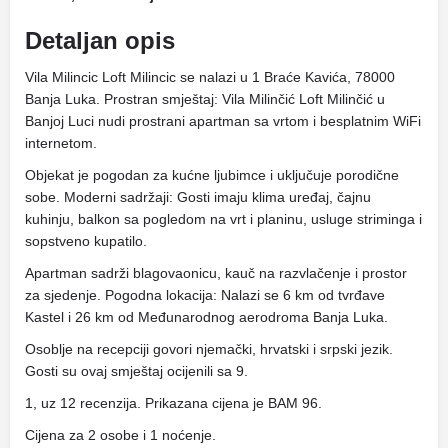
Detaljan opis
Vila Milincic Loft Milincic se nalazi u 1 Braće Kavića, 78000
Banja Luka. Prostran smještaj: Vila Milinčić Loft Milinčić u
Banjoj Luci nudi prostrani apartman sa vrtom i besplatnim WiFi
internetom.
Objekat je pogodan za kućne ljubimce i uključuje porodične
sobe. Moderni sadržaji: Gosti imaju klima uređaj, čajnu
kuhinju, balkon sa pogledom na vrt i planinu, usluge striminga i
sopstveno kupatilo.
Apartman sadrži blagovaonicu, kauč na razvlačenje i prostor
za sjedenje. Pogodna lokacija: Nalazi se 6 km od tvrđave
Kastel i 26 km od Međunarodnog aerodroma Banja Luka.
Osoblje na recepciji govori njemački, hrvatski i srpski jezik.
Gosti su ovaj smještaj ocijenili sa 9.
1, uz 12 recenzija. Prikazana cijena je BAM 96.
Cijena za 2 osobe i 1 noćenje.