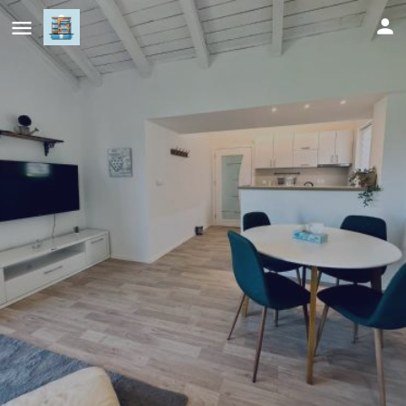
Vila Milincic Loft Milincic