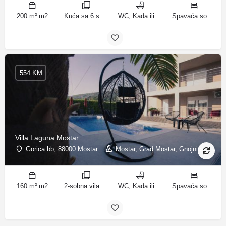
200 m² m2
Kuća sa 6 spavaćih soba sobe
WC, Kada ili tuš kupatila
Spavaća soba 1: 1 krevet za jednu osobu | Spavaća soba 2: 1 krevet za jednu osobu | Spavaća soba 3: 1 francuski bračni krevet | Spavaća soba 4: 2 kreveta za jednu osobu | Dnevni boravak: 1 kauč na razvlačenje ležaja
554 KM
Villa Laguna Mostar
Gorica bb, 88000 Mostar
Mostar, Grad Mostar, Gnojnice
160 m² m2
2-sobna vila sobe
WC, Kada ili tuš kupatila
Spavaća soba 1: 1 bračni krevet | Spavaća soba 2: 3 kreveta za jednu osobu | Dnevni boravak: 1 kauč na razvlačenje ležaja