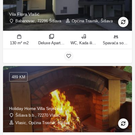
Vila Flora Vlašić
Babanovac, 72286 Šišava
Općina Travnik, Šišava
130 m² m2
Deluxe Apartment sobe
WC, Kada ili tuš kupatila
Spavaća soba 1: 1 francuski bračni krevet | Spavaća soba 2: 1 francuski bračni krevet | Spavaća soba 3: 1 krevet za jednu osobu | Spavaća soba 4: 1 krevet za jednu osobu | Spavaća soba 5: 1 krevet na kat | Spavaća soba 6: 2 kreveta za jednu osobu | Dnevni boravak: 1 kauč na razvlačenje ležaja
489 KM
Holiday Home Villa Snježina
Šišava b.b., 72270 Vlašić
Vlasic, Općina Travnik, Šišava